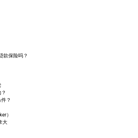
屋贷款保险吗？
？
读
构？
条件？
er）
拿大