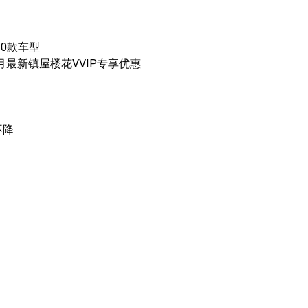
10款车型
月最新镇屋楼花VVIP专享优惠
不降