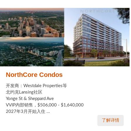
加拿大的历史文化
加拿大社会保险系统
定居安大略省
安大略省免费医疗保险
加拿大的福利制度
吃货眼中的加拿大地图
NorthCore Condos
开发商：Westdale Properties等
北约克Lansing社区
Yonge St & Sheppard Ave
VVIP内部销售，$506,000 - $1,640,000
2027年3月开始入住 ...
了解详情