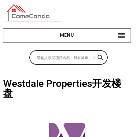
多伦多最新最全的楼花搜索引擎
MENU
地产相关
地产知识
买房指南
Westdale Properties开发楼
盘
卖房指南
贷款指南
租房指南
查询房源