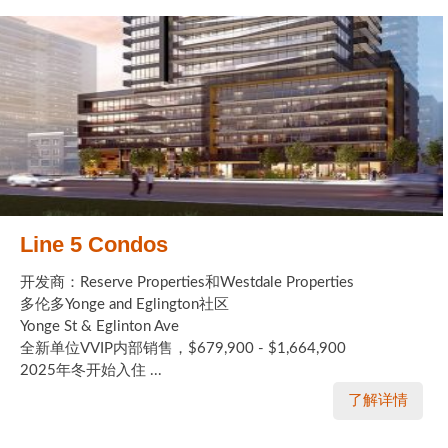
实用链接
加拿大房地产网站
大多伦多教育网站
大多伦多医疗机构
加拿大银行贷款机构
Line 5 Condos
大多伦多交通网络
开发商：Reserve Properties和Westdale Properties
常用查询工具
多伦多Yonge and Eglington社区
Yonge St & Eglinton Ave
地产杂谈
全新单位VVIP内部销售，$679,900 - $1,664,900
2025年冬开始入住 ...
走近加拿大
了解详情
为什么移民加拿大