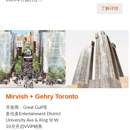
了解详情
Mirvish + Gehry Toronto
开发商：Great Gulf等
多伦多Entertainment District
University Ave & King St W
10月开启VVIP销售