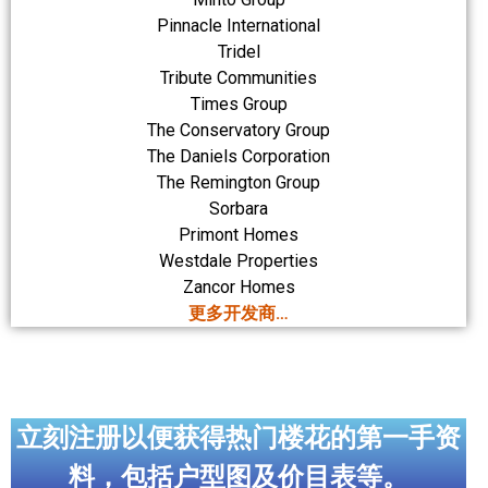
Pinnacle International
Tridel
Tribute Communities
Times Group
The Conservatory Group
The Daniels Corporation
The Remington Group
Sorbara
Primont Homes
Westdale Properties
Zancor Homes
更多开发商…
立刻注册以便获得热门楼花的第一手资
料，包括户型图及价目表等。