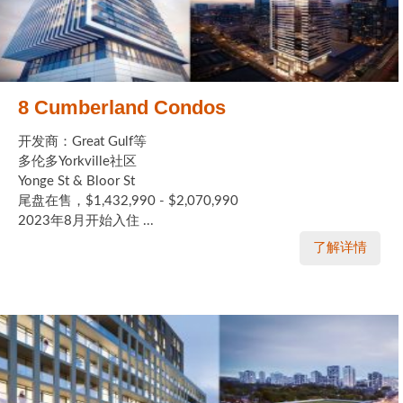
帮您卖房
多伦多地产
8 Cumberland Condos
楼花大全
开发商：Great Gulf等
大多伦多地区楼花开发商名录
多伦多Yorkville社区
Yonge St & Bloor St
楼花地图
尾盘在售，$1,432,990 - $2,070,990
2023年8月开始入住 ...
楼花转让专区
了解详情
多伦多市中心楼花项目
怡陶碧谷社区介绍
怡陶碧谷楼花项目
北约克楼花项目