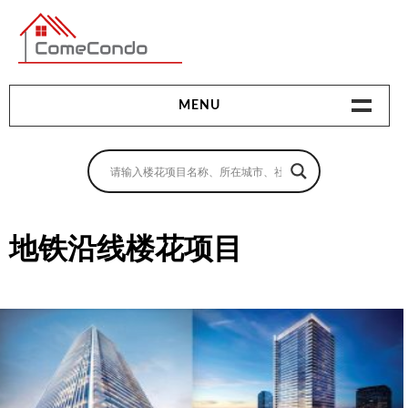
多伦多最新最全的楼花搜索引擎
MENU
地产相关
地产知识
买房指南
地铁沿线楼花项目
卖房指南
贷款指南
租房指南
查询房源