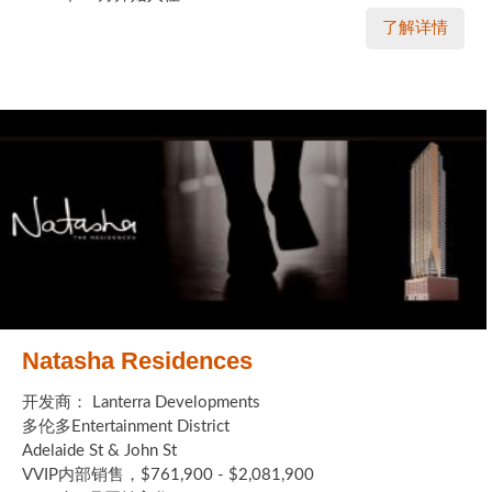
了解详情
Natasha Residences
开发商： Lanterra Developments
多伦多Entertainment District
Adelaide St & John St
VVIP内部销售，$761,900 - $2,081,900