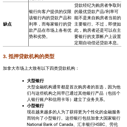
贷款经纪为购房者争取到
加拿大的历史文化
银行向客户提供的仅限
的最优贷款产品/利率可
该银行内的贷款产品和
能不是来自购房者当前的
加拿大社会保险系统
缺点
利率，而每家银行的贷
主要银行。不过，即便如
款产品在市场上各有优
此，购房者还是可以在主
定居安大略省
势和劣势。
要银行的支票帐户上设置
定期自动偿还贷款本息。
安大略省免费医疗保险
3. 抵押贷款机构的类型
加拿大的福利制度
加拿大市场上大致有以下四类贷款机构：
吃货眼中的加拿大地图
大型银行
大型金融机构通常都是首次购房者的首选，因为他
们与这些机构之间早已通过其他银行产品（包括个
人银行账户和信用卡等）建立了业务关系。
小型银行
现在越来越多的人为了获得更为个性化的金融服务
而转向了小型银行。这些银行包括加拿大国家银行
National Bank of Canada、汇丰银行HSBC、劳伦