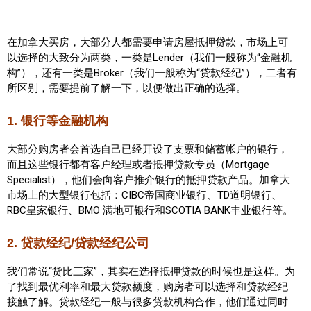
世嘉堡楼花项目
密西沙加社区介绍
在加拿大买房，大部分人都需要申请房屋抵押贷款，市场上可
以选择的大致分为两类，一类是Lender（我们一般称为“金融机
密西沙加楼花项目
构”），还有一类是Broker（我们一般称为“贷款经纪”），二者有
所区别，需要提前了解一下，以便做出正确的选择。
奥克维尔社区介绍
1. 银行等金融机构
奥克维尔楼花项目
大部分购房者会首选自己已经开设了支票和储蓄帐户的银行，
列治文山楼花项目
而且这些银行都有客户经理或者抵押贷款专员（Mortgage
Specialist），他们会向客户推介银行的抵押贷款产品。加拿大
旺市楼花项目
市场上的大型银行包括：CIBC帝国商业银行、TD道明银行、
RBC皇家银行、BMO 满地可银行和SCOTIA BANK丰业银行等。
万锦楼花项目
2. 贷款经纪/贷款经纪公司
新居民
我们常说“货比三家”，其实在选择抵押贷款的时候也是这样。为
新移民指南
了找到最优利率和最大贷款额度，购房者可以选择和贷款经纪
接触了解。贷款经纪一般与很多贷款机构合作，他们通过同时
留学生指南