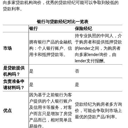
向多家贷款机构询价，优秀的贷款经纪可能可以争取到较低的
贷款利率。
实用链接
银行与贷款经纪对比一览表
加拿大房地产网站
银行
保险经纪
持专业执照的中间人，介
大多伦多教育网站
拥有银行产品的金融机
于购房者和提供抵押贷款
市场
构：个人银行账户、信
的lender之间，为购房者
大多伦多医疗机构
用卡和抵押贷款等。
向多家lender询价，由
lender支付报酬。
加拿大银行贷款机构
是贷款提供
是
否
大多伦多交通网络
机构吗？
负责准备申
是
是
常用查询工具
请材料吗？
因为基于之前银行为客
地产杂谈
户提供的个人银行账户
贷款经纪为购房者多方询
及信用卡等服务，对客
优点
价，可能会争取到市场上
走近加拿大
户而言只是增加了房贷
最优的贷款产品/利率。
产品而已，相对简单且
易操作。
为什么移民加拿大