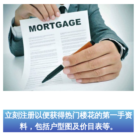
帮您卖房
多伦多地产
楼花大全
大多伦多地区楼花开发商名录
楼花地图
楼花转让专区
多伦多市中心楼花项目
怡陶碧谷社区介绍
立刻注册以便获得热门楼花的第一手资
怡陶碧谷楼花项目
料，包括户型图及价目表等。
北约克楼花项目