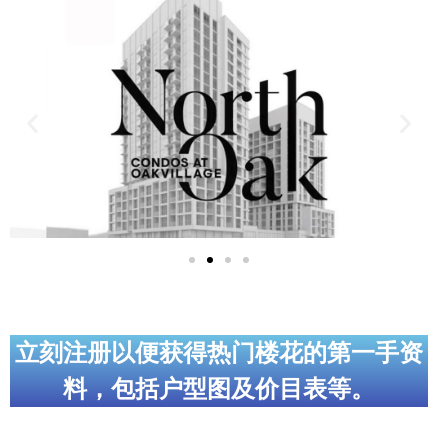
实用链接
加拿大房地产网站
大多伦多教育网站
大多伦多医疗机构
加拿大银行贷款机构
大多伦多交通网络
常用查询工具
地产杂谈
立刻注册以便获得热门楼花的第一手资
料，包括户型图及价目表等。
走近加拿大
为什么移民加拿大