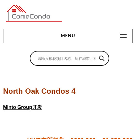
多伦多最新最全的楼花搜索引擎
MENU
地产相关
地产知识
买房指南
North Oak Condos 4
卖房指南
Minto Group开发
贷款指南
租房指南
查询房源