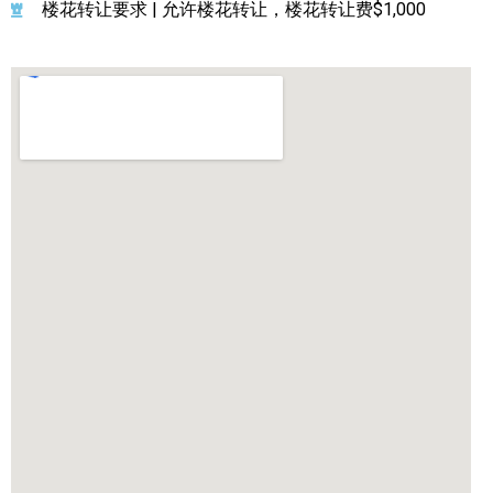
楼花转让要求 | 允许楼花转让，楼花转让费$1,000