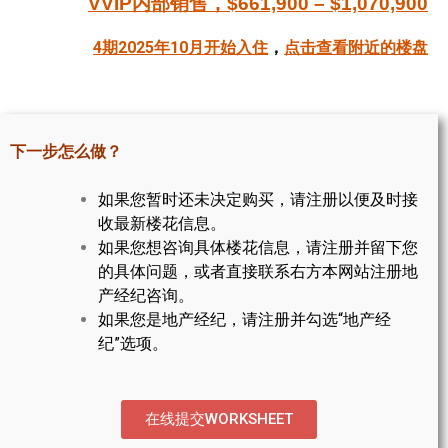
VVIP内部销售，$661,900 – $1,070,900
帮您卖房
4期2025年10月开始入住
，
点击查看附近的楼盘
多伦多地产
楼花大全
下一步怎么做？
大多伦多地区楼花开发商名录
如果您暂时还未决定购买，请注册以便及时接
楼花地图
收最新楼花信息。
如果您想咨询具体楼花信息，请注册并留下您
楼花转让专区
的具体问题，或者直接联系右方本网站注册地
多伦多市中心楼花项目
产经纪咨询。
如果您是地产经纪，请注册并勾选“地产经
怡陶碧谷社区介绍
纪”选项。
怡陶碧谷楼花项目
北约克楼花项目
在线提交WORKSHEET