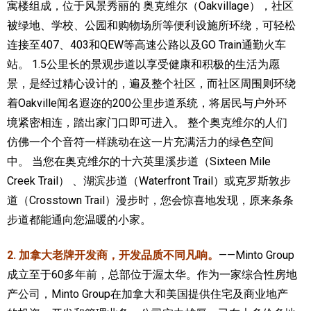
寓楼组成，位于风景秀丽的 奥克维尔（Oakvillage），社区
被绿地、学校、公园和购物场所等便利设施所环绕，可轻松
连接至407、403和QEW等高速公路以及GO Train通勤火车
站。 1.5公里长的景观步道以享受健康和积极的生活为愿
景，是经过精心设计的，遍及整个社区，而社区周围则环绕
着Oakville闻名遐迩的200公里步道系统，将居民与户外环
境紧密相连，踏出家门口即可进入。 整个奥克维尔的人们
仿佛一个个音符一样跳动在这一片充满活力的绿色空间
中。 当您在奥克维尔的十六英里溪步道（Sixteen Mile
Creek Trail） 、湖滨步道（Waterfront Trail）或克罗斯敦步
道（Crosstown Trail）漫步时，您会惊喜地发现，原来条条
步道都能通向您温暖的小家。
2. 加拿大老牌开发商，开发品质不同凡响。
——Minto Group
成立至于60多年前，总部位于渥太华。作为一家综合性房地
产公司，Minto Group在加拿大和美国提供住宅及商业地产