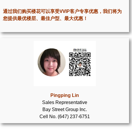
世嘉堡楼花项目
通过我们购买楼花可以享受VVIP客户专享优惠，我们将为
密西沙加社区介绍
您提供最优楼层、最佳户型、最大优惠！
密西沙加楼花项目
奥克维尔社区介绍
奥克维尔楼花项目
列治文山楼花项目
旺市楼花项目
万锦楼花项目
Pingping Lin
Sales Representative
新居民
Bay Street Group Inc.
Cell No. (647) 237-6751
新移民指南
留学生指南