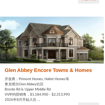
Glen Abbey Encore Towns & Homes
开发商：Primont Homes, Hallet Homes等
奥克维尔Glen Abbey社区
Bronte Rd & Upper Middle Rd
VVIP内部销售，$1,184,900 - $2,313,990
2026年8月开始入住 ...