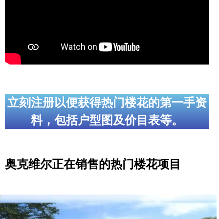
实用链接
加拿大房地产网站
大多伦多教育网站
大多伦多医疗机构
立刻注册以便获得热门楼花的第一手资
加拿大银行贷款机构
料，包括户型图及价目表等。
大多伦多交通网络
常用查询工具
奥克维尔正在销售的热门楼花项目
地产杂谈
走近加拿大
为什么移民加拿大