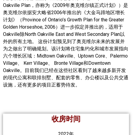
Oakville Plan，亦称为《2009年奥克维尔镇正式计划》）是
帮您卖房
奥克维尔依据安大略省2006年推出的《大金马蹄地区增长
计划》（Province of Ontario’s Growth Plan for the Greater
多伦多地产
Golden Horseshoe, 2006）进一步拟定并推出的，适用于
Oakville除North Oakville East and West Secondary Plan以
楼花大全
外的所有土地。 这份计划预见到了奥克维尔未来的发展并
为之做出了明确规划。该计划将住宅集约化和城市发展指向
大多伦多地区楼花开发商名录
六个增长区域：Midtown Oakville、Uptown Core、Palermo
Village、 Kerr Village、 Bronte Village和Downtown
楼花地图
Oakville。目前我们已经在这些社区看到了越来越多新开发
楼花转让专区
的现代公寓和联排别墅、配套的零售、办公楼以及公共交通
设施，还有更多的项目正蓄势待发。
多伦多市中心楼花项目
怡陶碧谷社区介绍
怡陶碧谷楼花项目
收房时间
北约克楼花项目
2022年