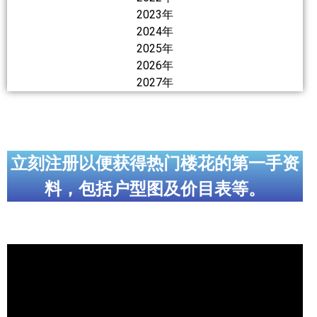
世嘉堡楼花项目
2023年
2024年
密西沙加社区介绍
2025年
2026年
密西沙加楼花项目
2027年
奥克维尔社区介绍
奥克维尔楼花项目
列治文山楼花项目
立刻注册以便获得热门楼花的第一手资
料，包括户型图及价目表等。
旺市楼花项目
万锦楼花项目
新居民
新移民指南
留学生指南