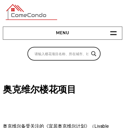
多伦多最新最全的楼花搜索引擎
MENU
地产相关
地产知识
买房指南
奥克维尔楼花项目
卖房指南
贷款指南
租房指南
查询房源
奥克维尔备受关注的《宜居奥克维尔计划》（Livable