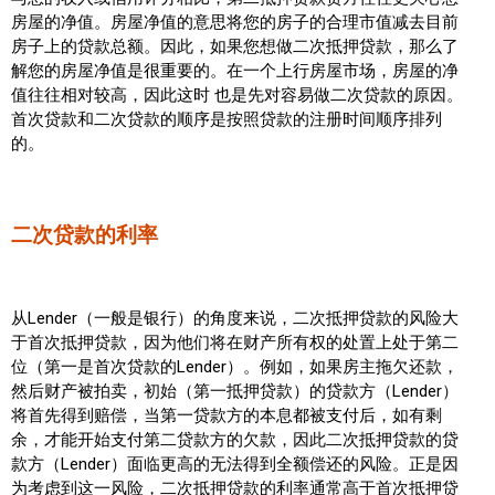
房屋的净值。房屋净值的意思将您的房子的合理市值减去目前
实用链接
房子上的贷款总额。因此，如果您想做二次抵押贷款，那么了
解您的房屋净值是很重要的。在一个上行房屋市场，房屋的净
值往往相对较高，因此这时 也是先对容易做二次贷款的原因。
加拿大房地产网站
首次贷款和二次贷款的顺序是按照贷款的注册时间顺序排列
的。
大多伦多教育网站
大多伦多医疗机构
二次贷款的利率
加拿大银行贷款机构
大多伦多交通网络
从Lender（一般是银行）的角度来说，二次抵押贷款的风险大
常用查询工具
于首次抵押贷款，因为他们将在财产所有权的处置上处于第二
位（第一是首次贷款的Lender）。例如，如果房主拖欠还款，
地产杂谈
然后财产被拍卖，初始（第一抵押贷款）的贷款方（Lender）
将首先得到赔偿，当第一贷款方的本息都被支付后，如有剩
走近加拿大
余，才能开始支付第二贷款方的欠款，因此二次抵押贷款的贷
款方（Lender）面临更高的无法得到全额偿还的风险。正是因
为考虑到这一风险，二次抵押贷款的利率通常高于首次抵押贷
为什么移民加拿大