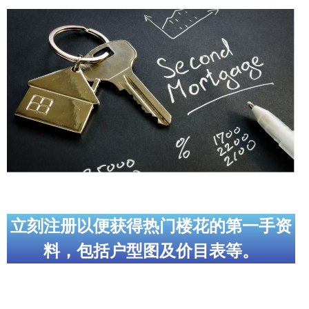
帮您卖房
多伦多地产
楼花大全
大多伦多地区楼花开发商名录
楼花地图
楼花转让专区
多伦多市中心楼花项目
立刻注册以便获得热门楼花的第一手资
怡陶碧谷社区介绍
料，包括户型图及价目表等。
怡陶碧谷楼花项目
北约克楼花项目