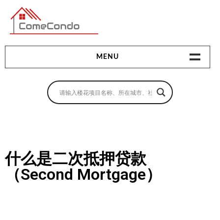
多伦多最新最全的楼花搜索引擎
MENU
地产相关
地产知识
买房指南
卖房指南
什么是二次抵押贷款
（Second Mortgage）
贷款指南
租房指南
查询房源