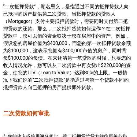
世嘉堡楼花项目
“二次抵押贷款”，顾名思义，是指通过不同的抵押贷款人向
已抵押的房产提供第二次贷款。当抵押贷款的贷款人
密西沙加社区介绍
（Mortgagor）支付主要抵押贷款时，需要同时支付第二抵
押贷款的还款。那么，二次抵押贷款如何运作？在二次抵押
密西沙加楼花项目
贷款中，您可以借的资金取决于您在房屋中的资产。例如，
奥克维尔社区介绍
假设您的房屋价值为$400,000，而您的第一次抵押贷款余额
为$100,000，这表示您拥有$400,000市值的房产，同时背
奥克维尔楼花项目
负$100,000的负债。在未还清第一笔贷款的时候，只要您的
收入情况允许，您可以从二次贷款中再次贷出$220,000的资
列治文山楼花项目
金，使您的LTV（Loan to Value）达到80%的上限。一般情
况下我们说的“二次抵押贷款”是指通过与第一个贷款不同的
旺市楼花项目
抵押贷款人向已抵押的房产提供额外贷款。
万锦楼花项目
新居民
二次贷款如何审批
新移民指南
留学生指南
与您的收入或信用评分相比，第二抵押贷款贷方往往更关心您