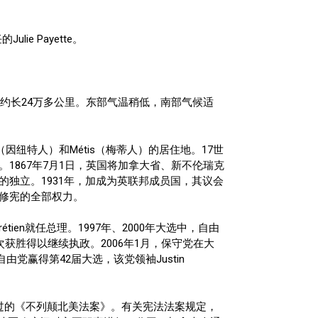
e Payette。
约长24万多公里。东部气温稍低，南部气候适
因纽特人）和Métis（梅蒂人）的居住地。17世
1867年7月1日，英国将加拿大省、新不伦瑞克
的独立。1931年，加成为英联邦成员国，其议会
和修宪的全部权力。
ien就任总理。1997年、2000年大选中，自由
再次获胜得以继续执政。2006年1月，保守党在大
，自由党赢得第42届大选，该党领袖Justin
通过的《不列颠北美法案》。有关宪法法案规定，