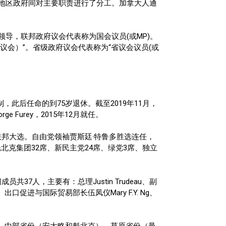
地区政府间对主要职责进行了分工。加拿大人通
导，联邦政府议会代表称为国会议员(或MP)。
略省省议会）”。省级政府议会代表称为“省议会议员(或
，此后任命的到75岁退休。截至2019年11月，
Furey，2015年12月就任。
届联邦大选。自由党领袖贾斯廷·特鲁多胜选连任，
魁北克集团32席、新民主党24席、绿党3席、独立
7人，主要有：总理Justin Trudeau、副
、小企业、出口促进与国际贸易部长伍凤仪Mary F.Y. Ng、