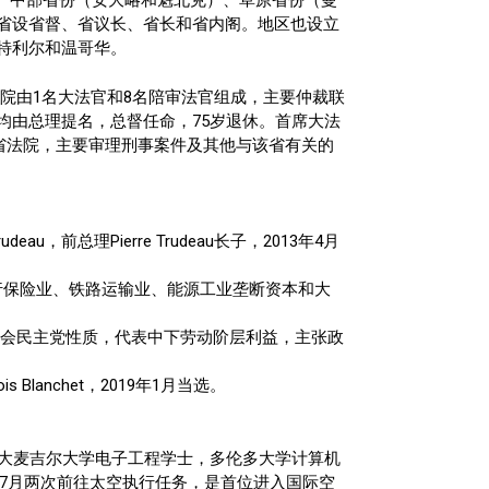
）、中部省份（安大略和魁北克）、草原省份（曼
省设省督、省议长、省长和省内阁。地区也设立
特利尔和温哥华。
院由1名大法官和8名陪审法官组成，主要仲裁联
均由总理提名，总督任命，75岁退休。首席大法
高等法院和省法院，主要审理刑事案件及其他与该省有关的
u，前总理Pierre Trudeau长子，2013年4月
，代表银行保险业、铁路运输业、能源工业垄断资本和大
于中左翼社会民主党性质，代表中下劳动阶层利益，主张政
 Blanchet，2019年1月当选。
，加拿大麦吉尔大学电子工程学士，多伦多大学计算机
09年7月两次前往太空执行任务，是首位进入国际空