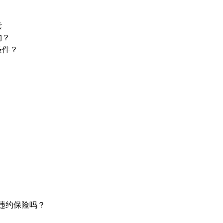
？
读
构？
条件？
贷违约保险吗？