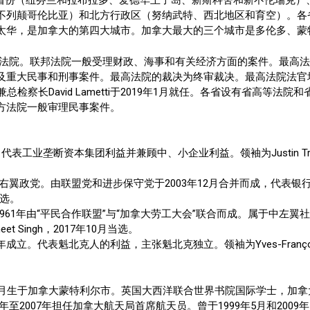
洋省份（纽芬兰和拉布拉多、爱德华王子岛、新斯科舍和新不伦瑞克
不列颠哥伦比亚）和北方行政区（努纳武特、西北地区和育空）。各
太华，是加拿大的第四大城市。加拿大最大的三个城市是多伦多、蒙
级法院。联邦法院一般受理财政、海事和有关经济方面的案件。最高法
及重大民事和刑事案件。最高法院的裁决为终审裁决。最高法院法官
司法部长兼总检察长David Lametti于2019年1月就任。各省设有省
方法院一般审理民事案件。
成立。代表工业垄断资本集团利益并兼顾中、小企业利益。领袖为Justin Trudea
：正式反对党，加右翼政党。由联盟党和进步保守党于2003年12月合并而成
当选。
y）：反对党。1961年由“平民合作联盟”与“加拿大劳工大会”联合而成。属
Singh，2017年10月当选。
990年成立。代表魁北克人的利益，主张魁北克独立。领袖为Yves-François
，1963年10月生于加拿大蒙特利尔市。英国大西洋联合世界书院国际学士
0年至2007年担任加拿大航天局首席航天员。曾于1999年5月和20