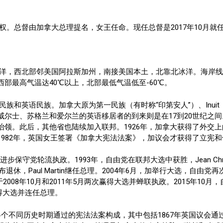
督由加拿大总理提名，女王任命。现任总督是2017年10月就任的Juli
平洋，西北部邻美国阿拉斯加州，南接美国本土，北靠北冰洋。海岸线
部最高气温达40℃以上，北部最低气温低至-60℃。
和英语民族。加拿大原为第一民族（有时称“印第安人”）、Inuit（
尔士、苏格兰和爱尔兰的英语移居者的到来则是在17到20世纪之间。
领。此后，其他省也陆续加入联邦。1926年，加拿大获得了外交上
982年，英国女王签署《加拿大宪法法案》，加议会才获得了立宪
保守党轮流执政。1993年，自由党在联邦大选中获胜，Jean Chrét
退休，Paul Martin继任总理。2004年6月，加举行大选，自由党
并于2008年10月和2011年5月两次赢得大选并蝉联执政。2015年10月
党赢得大选并连任总理。
各个不同历史时期通过的宪法法案构成，其中包括1867年英国议会