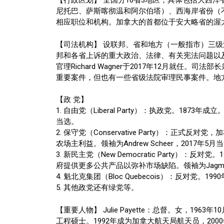
【行政区划】 全国分10省3地区，具体包括大西
尼托巴、萨斯喀彻温和阿尔伯塔）、西海岸省份（
相应职位和机构。加拿大的首都位于安大略省的渥
【司法机构】 设联邦、省和地方（一般指市）三
邦和各省上诉的重大政治、法律、有关宪法问题以
官理Richard Wagner于2017年12月就任。
重要案件，但也有一些省级法院审理民事案件。地
【政 党】
1. 自由党（Liberal Party）：执政党。1873年
当选。
2. 保守党（Conservative Party）
农场主利益。领袖为Andrew Scheer，2017年5月
3. 新民主党（New Democratic Part
府提供更多公共产品以弥补市场缺陷。领袖为Jagmeet 
4. 魁北克集团（Bloc Quebecois）：反对党。1
5. 其他政党还有绿党等。
【重要人物】 Julie Payette：总督。女
工程硕士。1992年成为加拿大航天局航天员，200