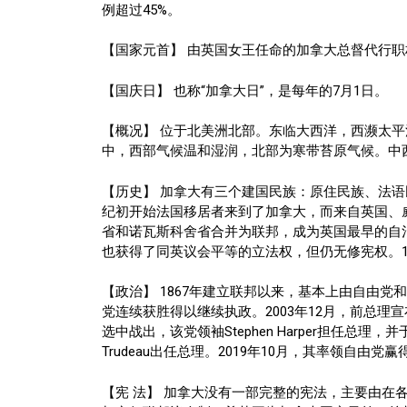
例超过45%。
【国家元首】 由英国女王任命的加拿大总督代行职权。总
【国庆日】 也称“加拿大日”，是每年的7月1日。
【概况】 位于北美洲北部。东临大西洋，西濒太
中，西部气候温和湿润，北部为寒带苔原气候。中西
【历史】 加拿大有三个建国民族：原住民族、法语民族
纪初开始法国移居者来到了加拿大，而来自英国、威
省和诺瓦斯科舍省合并为联邦，成为英国最早的自治
也获得了同英议会平等的立法权，但仍无修宪权。1
【政治】 1867年建立联邦以来，基本上由自由党和进步
党连续获胜得以继续执政。2003年12月，前总理宣布
选中战出，该党领袖Stephen Harper担任总理，
Trudeau出任总理。2019年10月，其率领自由
【宪 法】 加拿大没有一部完整的宪法，主要由在