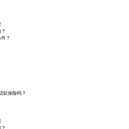
？
读
构？
条件？
屋贷款保险吗？
？
读
构？