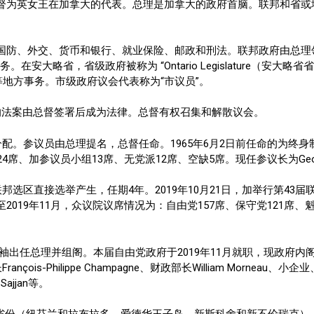
督为英女王在加拿大的代表。总理是加拿大的政府首脑。联邦和省或
国防、外交、货币和银行、就业保险、邮政和刑法。联邦政府由总理领
安大略省，省级政府被称为 “Ontario Legislature（安大
等地方事务。市级政府议会代表称为“市议员”。
的法案由总督签署后成为法律。总督有权召集和解散议会。
配。参议员由总理提名，总督任命。1965年6月2日前任命的为终身制
、加参议员小组13席、无党派12席、空缺5席。现任参议长为George 
邦选区直接选举产生，任期4年。2019年10月21日，加举行第43
019年11月，众议院议席情况为：自由党157席、保守党121席、
总理并组阁。本届自由党政府于2019年11月就职，现政府内阁成员共3
ançois-Philippe Champagne、财政部长William Morneau
Sajjan等。