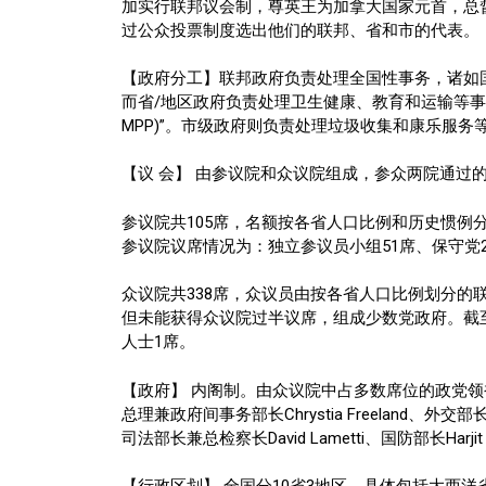
加实行联邦议会制，尊英王为加拿大国家元首，总
过公众投票制度选出他们的联邦、省和市的代表。
【政府分工】联邦政府负责处理全国性事务，诸如
而省/地区政府负责处理卫生健康、教育和运输等事务。在
MPP)”。市级政府则负责处理垃圾收集和康乐服务
【议 会】 由参议院和众议院组成，参众两院通过
参议院共105席，名额按各省人口比例和历史惯例分
参议院议席情况为：独立参议员小组51席、保守党24席
众议院共338席，众议员由按各省人口比例划分的联
但未能获得众议院过半议席，组成少数党政府。截至2
人士1席。
【政府】 内阁制。由众议院中占多数席位的政党领袖出任
总理兼政府间事务部长Chrystia Freeland、外交部长Fr
司法部长兼总检察长David Lametti、国防部长Harjit 