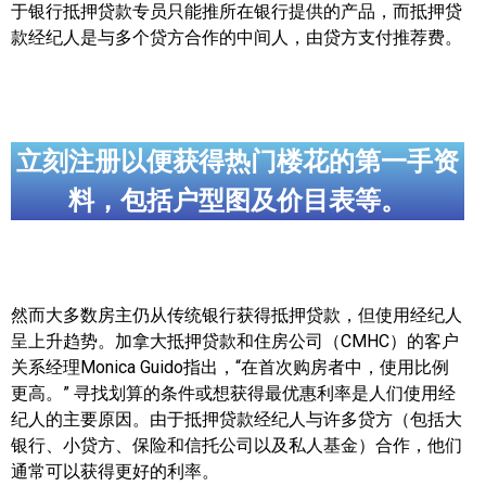
于银行抵押贷款专员只能推所在银行提供的产品，而抵押贷
世嘉堡楼花项目
款经纪人是与多个贷方合作的中间人，由贷方支付推荐费。
密西沙加社区介绍
密西沙加楼花项目
奥克维尔社区介绍
立刻注册以便获得热门楼花的第一手资
料，包括户型图及价目表等。
奥克维尔楼花项目
列治文山楼花项目
旺市楼花项目
然而大多数房主仍从传统银行获得抵押贷款，但使用经纪人
万锦楼花项目
呈上升趋势。加拿大抵押贷款和住房公司（CMHC）的客户
关系经理Monica Guido指出，“在首次购房者中，使用比例
新居民
更高。” 寻找划算的条件或想获得最优惠利率是人们使用经
纪人的主要原因。由于抵押贷款经纪人与许多贷方（包括大
新移民指南
银行、小贷方、保险和信托公司以及私人基金）合作，他们
通常可以获得更好的利率。
留学生指南