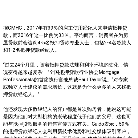
实用链接
加拿大房地产网站
据CMHC，2017年有39％的房主使用经纪人来申请抵押贷
款，而2016年这一比例为33％。平均而言，消费者在为房
大多伦多教育网站
屋贷款前会咨询4-5名抵押贷款专业人士，包括2-4名贷款人
和1-2名抵押贷款经纪人。
大多伦多医疗机构
“过去24个月里，随着抵押贷款法规和利率环境的变化，情
加拿大银行贷款机构
况变得越来越复杂，”全国抵押贷款行业协会Mortgage
大多伦多交通网络
Professionals的首席执行官兼总裁Paul Taylor说。“对专家
或独立人士建议的需求增长，这就是为什么更多的人来找抵
常用查询工具
押贷款经纪人。”
地产杂谈
他还发现大多数经纪人的客户都是首次购房者，他说这可能
是因为他们对大型机构的崇敬程度低于他们的父母。这也可
走近加拿大
能与抵押贷款服务的销售宣传方式有关。Guido表示，59％
的抵押贷款经纪人会利用新技术优势和社交媒体吸引客户，
为什么移民加拿大