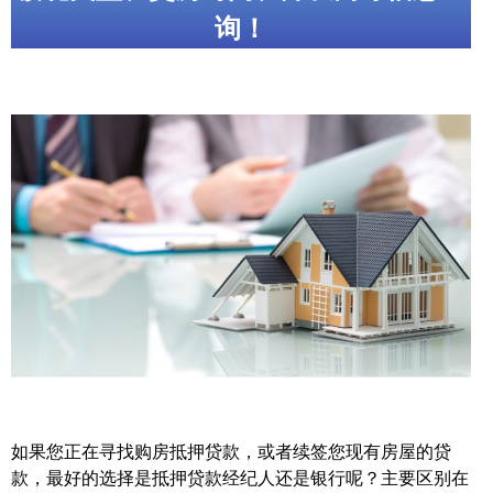
询！
帮您卖房
多伦多地产
楼花大全
大多伦多地区楼花开发商名录
楼花地图
楼花转让专区
多伦多市中心楼花项目
怡陶碧谷社区介绍
怡陶碧谷楼花项目
如果您正在寻找购房抵押贷款，或者续签您现有房屋的贷
北约克楼花项目
款，最好的选择是抵押贷款经纪人还是银行呢？主要区别在