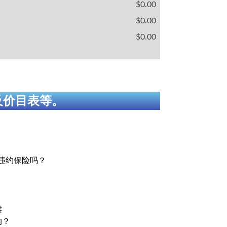
$0.00
$0.00
$0.00
及价目表等。
贷违约保险吗？
？
读
构？