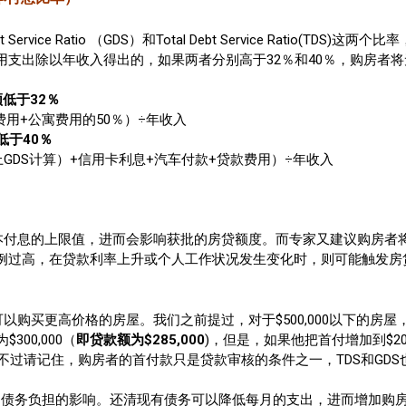
rvice Ratio （GDS）和Total Debt Service Ratio(
支出除以年收入得出的，如果两者分别高于32％和40％，购房者
)必须低于32％
用+公寓费用的50％）÷年收入
必须低于40％
GDS计算）+信用卡利息+汽车付款+贷款费用）÷年收入
还本付息的上限值，进而会影响获批的房贷额度。而专家又建议购房者
例过高，在贷款利率上升或个人工作状况发生变化时，则可能触发房
以购买更高价格的房屋。我们之前提过，对于$500,000以下的房
300,000（
即贷款额为$285,000
)，但是，如果他把首付增加到$20,
不过请记住，购房者的首付款只是贷款审核的条件之一，TDS和GD
到债务负担的影响。还清现有债务可以降低每月的支出，进而增加购