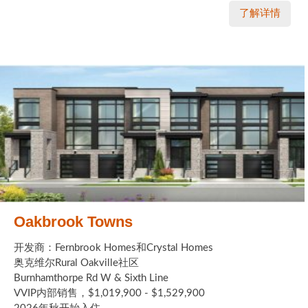
了解详情
Oakbrook Towns
开发商：Fernbrook Homes和Crystal Homes
奥克维尔Rural Oakville社区
Burnhamthorpe Rd W & Sixth Line
VVIP内部销售，$1,019,900 - $1,529,900