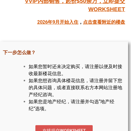
VVIP内部销售，起价$50余万，立即提交
帮您卖房
WORKSHEET
2026年9月开始入住
，
点击查看附近的楼盘
多伦多地产
楼花大全
大多伦多地区楼花开发商名录
下一步怎么做？
楼花地图
如果您暂时还未决定购买，请注册以便及时接
楼花转让专区
收最新楼花信息。
如果您想咨询具体楼花信息，请注册并留下您
多伦多市中心楼花项目
的具体问题，或者直接联系右方本网站注册地
产经纪咨询。
怡陶碧谷社区介绍
如果您是地产经纪，请注册并勾选“地产经
纪”选项。
怡陶碧谷楼花项目
北约克楼花项目
在线提交WORKSHEET