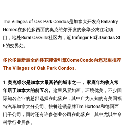
加拿大的历史文化
The Villages of Oak Park Condos是加拿大开发商Ballantry
加拿大社会保险系统
Homes在多伦多西面的奥克维尔开发的豪华公寓住宅项
定居安大略省
目，地处Rural Oakville社区内，近Trafalgar Rd和Dundas St
E的交界处。
安大略省免费医疗保险
加拿大的福利制度
多伦多最新最全的楼花搜索引擎ComeCondo向您郑重推荐
The Villages of Oak Park Condos。
吃货眼中的加拿大地图
1. 奥克维尔是加拿大最富裕的城市之一， 家庭年均收入常
年居于加拿大的前五名。
这里风景如画，环境优美，不少国
际知名企业的总部选择在此落户，其中广为人知的有美国福
特汽车加拿大分公司、快餐连锁品牌Tim Hortons和德国西
门子公司，同时还有许多创业公司在此落户，其中尤以生命
科学行业居多。