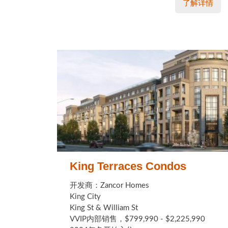
了解详情
King Terraces Condos
开发商：Zancor Homes
King City
King St & William St
VVIP内部销售，$799,990 - $2,225,990