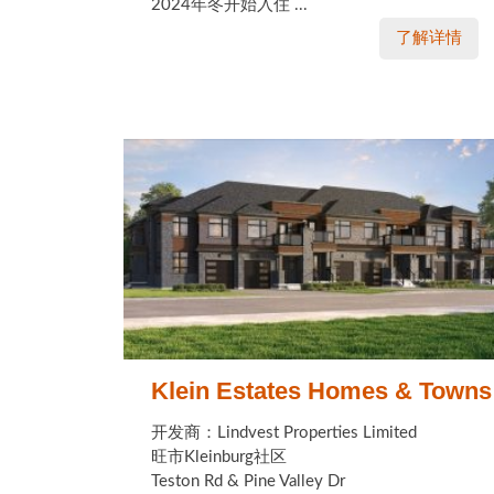
2024年冬开始入住 ...
了解详情
Klein Estates Homes & Towns
开发商：Lindvest Properties Limited
旺市Kleinburg社区
Teston Rd & Pine Valley Dr