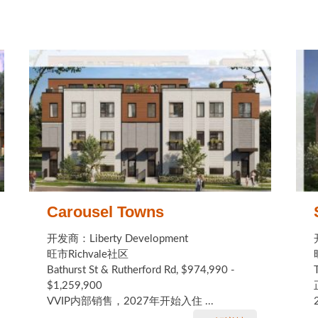
Carousel Towns
开发商：Liberty Development
旺市Richvale社区
Bathurst St & Rutherford Rd, $974,990 -
$1,259,900
VVIP内部销售，2027年开始入住 ...