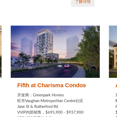
了解详情
Fifth at Charisma Condos
开发商：Greenpark Homes
旺市Vaughan Metropolitan Centre社区
Jane St & Rutherford Rd
VVIP内部销售，$695,900 - $937,900