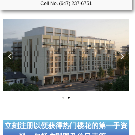
Cell No. (647) 237-6751
实用链接
加拿大房地产网站
大多伦多教育网站
大多伦多医疗机构
加拿大银行贷款机构
大多伦多交通网络
常用查询工具
地产杂谈
走近加拿大
立刻注册以便获得热门楼花的第一手资
为什么移民加拿大