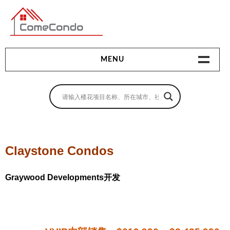
多伦多最新最全的楼花搜索引擎
MENU
地产相关
地产知识
买房指南
Claystone Condos
卖房指南
Graywood Developments开发
贷款指南
租房指南
查询房源