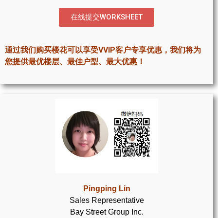
世嘉堡楼花项目
在线提交WORKSHEET
密西沙加社区介绍
密西沙加楼花项目
通过我们购买楼花可以享受VVIP客户专享优惠，我们将为
您提供最优楼层、最佳户型、最大优惠！
奥克维尔社区介绍
奥克维尔楼花项目
列治文山楼花项目
旺市楼花项目
万锦楼花项目
新居民
Pingping Lin
新移民指南
Sales Representative
Bay Street Group Inc.
留学生指南