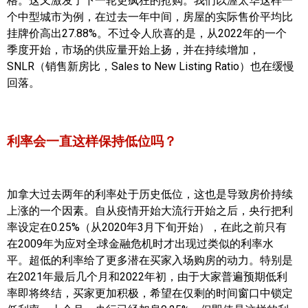
格。这又激发了下一轮更疯狂的抢购。我们以渥太华这样一
个中型城市为例，在过去一年中间，房屋的实际售价平均比
加拿大的历史文化
挂牌价高出27.88%。不过令人欣喜的是，从2022年的一个
季度开始，市场的供应量开始上扬，并在持续增加，
加拿大社会保险系统
SNLR（销售新房比，Sales to New Listing Ratio）也在缓慢
回落。
定居安大略省
安大略省免费医疗保险
利率会一直这样保持低位吗？
加拿大的福利制度
吃货眼中的加拿大地图
加拿大过去两年的利率处于历史低位，这也是导致房价持续
上涨的一个因素。自从疫情开始大流行开始之后，央行把利
率设定在0.25%（从2020年3月下旬开始），在此之前只有
在2009年为应对全球金融危机时才出现过类似的利率水
平。超低的利率给了更多潜在买家入场购房的动力。特别是
在2021年最后几个月和2022年初，由于大家普遍预期低利
率即将终结，买家更加积极，希望在仅剩的时间窗口中锁定