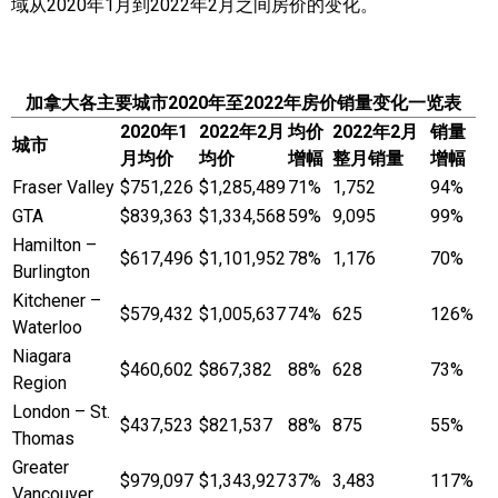
域从2020年1月到2022年2月之间房价的变化。
加拿大各主要城市2020年至2022年房价销量变化一览表
2020年1
2022年2月
均价
2022年2月
销量
城市
月均价
均价
增幅
整月销量
增幅
Fraser Valley
$751,226
$1,285,489
71%
1,752
94%
GTA
$839,363
$1,334,568
59%
9,095
99%
Hamilton –
$617,496
$1,101,952
78%
1,176
70%
Burlington
Kitchener –
$579,432
$1,005,637
74%
625
126%
Waterloo
Niagara
$460,602
$867,382
88%
628
73%
Region
London – St.
$437,523
$821,537
88%
875
55%
Thomas
Greater
$979,097
$1,343,927
37%
3,483
117%
Vancouver