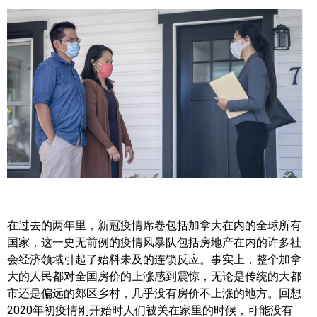
帮您卖房
多伦多地产
楼花大全
大多伦多地区楼花开发商名录
楼花地图
楼花转让专区
多伦多市中心楼花项目
在过去的两年里，新冠疫情席卷包括加拿大在内的全球所有
怡陶碧谷社区介绍
国家，这一史无前例的疫情风暴队包括房地产在内的许多社
会经济领域引起了始料未及的连锁反应。事实上，整个加拿
怡陶碧谷楼花项目
大的人民都对全国房价的上涨感到震惊，无论是传统的大都
市还是偏远的郊区乡村，几乎没有房价不上涨的地方。回想
北约克楼花项目
2020年初疫情刚开始时人们被关在家里的时候，可能没有