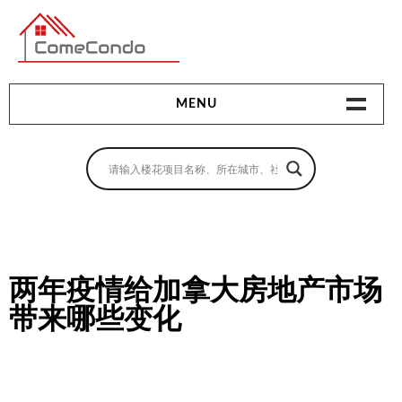
多伦多最新最全的楼花搜索引擎
MENU
地产相关
地产知识
买房指南
卖房指南
两年疫情给加拿大房地产市场
带来哪些变化
贷款指南
租房指南
查询房源