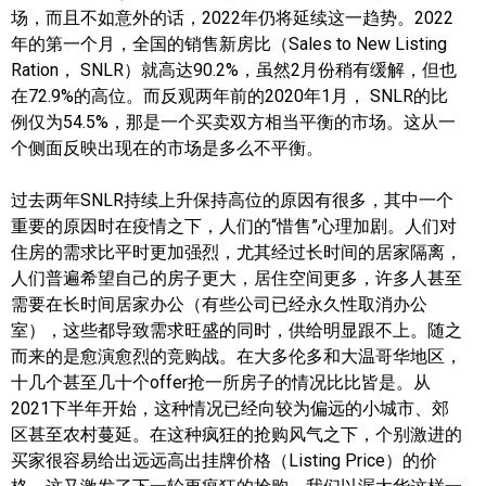
场，而且不如意外的话，2022年仍将延续这一趋势。2022
年的第一个月，全国的销售新房比（Sales to New Listing
实用链接
Ration， SNLR）就高达90.2%，虽然2月份稍有缓解，但也
在72.9%的高位。而反观两年前的2020年1月， SNLR的比
加拿大房地产网站
例仅为54.5%，那是一个买卖双方相当平衡的市场。这从一
大多伦多教育网站
个侧面反映出现在的市场是多么不平衡。
大多伦多医疗机构
过去两年SNLR持续上升保持高位的原因有很多，其中一个
重要的原因时在疫情之下，人们的“惜售”心理加剧。人们对
加拿大银行贷款机构
住房的需求比平时更加强烈，尤其经过长时间的居家隔离，
人们普遍希望自己的房子更大，居住空间更多，许多人甚至
大多伦多交通网络
需要在长时间居家办公（有些公司已经永久性取消办公
常用查询工具
室），这些都导致需求旺盛的同时，供给明显跟不上。随之
而来的是愈演愈烈的竞购战。在大多伦多和大温哥华地区，
地产杂谈
十几个甚至几十个offer抢一所房子的情况比比皆是。从
2021下半年开始，这种情况已经向较为偏远的小城市、郊
走近加拿大
区甚至农村蔓延。在这种疯狂的抢购风气之下，个别激进的
买家很容易给出远远高出挂牌价格（Listing Price）的价
为什么移民加拿大