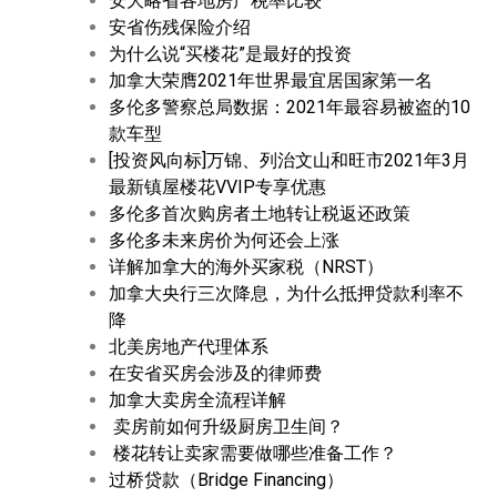
安大略省各地房产税率比较
安省伤残保险介绍
为什么说“买楼花”是最好的投资
加拿大荣膺2021年世界最宜居国家第一名
多伦多警察总局数据：2021年最容易被盗的10
款车型
[投资风向标]万锦、列治文山和旺市2021年3月
最新镇屋楼花VVIP专享优惠
多伦多首次购房者土地转让税返还政策
多伦多未来房价为何还会上涨
详解加拿大的海外买家税（NRST）
加拿大央行三次降息，为什么抵押贷款利率不
降
北美房地产代理体系
在安省买房会涉及的律师费
加拿大卖房全流程详解
卖房前如何升级厨房卫生间？
楼花转让卖家需要做哪些准备工作？
过桥贷款（Bridge Financing）