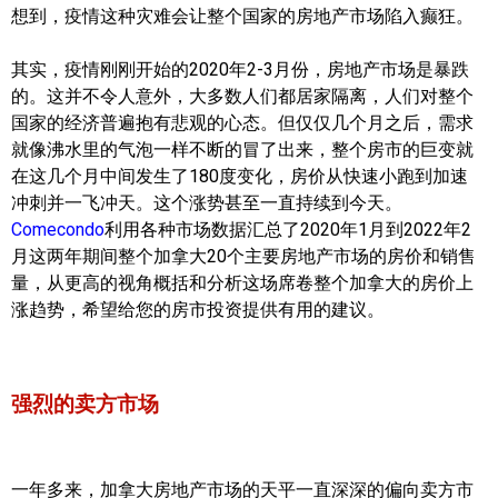
世嘉堡楼花项目
想到，疫情这种灾难会让整个国家的房地产市场陷入癫狂。
密西沙加社区介绍
其实，疫情刚刚开始的2020年2-3月份，房地产市场是暴跌
的。这并不令人意外，大多数人们都居家隔离，人们对整个
密西沙加楼花项目
国家的经济普遍抱有悲观的心态。但仅仅几个月之后，需求
就像沸水里的气泡一样不断的冒了出来，整个房市的巨变就
奥克维尔社区介绍
在这几个月中间发生了180度变化，房价从快速小跑到加速
奥克维尔楼花项目
冲刺并一飞冲天。这个涨势甚至一直持续到今天。
Comecondo
利用各种市场数据汇总了2020年1月到2022年2
列治文山楼花项目
月这两年期间整个加拿大20个主要房地产市场的房价和销售
量，从更高的视角概括和分析这场席卷整个加拿大的房价上
旺市楼花项目
涨趋势，希望给您的房市投资提供有用的建议。
万锦楼花项目
新居民
强烈的卖方市场
新移民指南
一年多来，加拿大房地产市场的天平一直深深的偏向卖方市
留学生指南