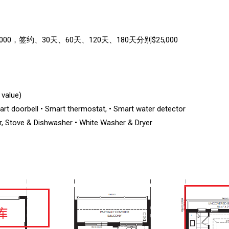
0，签约、30天、60天、120天、180天分别$25,000
 value)
doorbell • Smart thermostat, • Smart water detector
r, Stove & Dishwasher • White Washer & Dryer