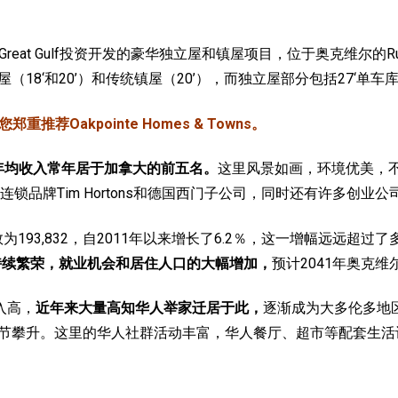
omes和Great Gulf投资开发的豪华独立屋和镇屋项目，位于奥克维尔的Rural 
镇屋
（18‘和20’）
和传统镇屋（20’），而独立屋部分包括27‘单车库和
荐Oakpointe Homes & Towns。
庭年均收入常年居于加拿大的前五名。
这里风景如画，环境优美，
锁品牌Tim Hortons和德国西门子公司，同时还有许多创业
数为193,832，自2011年以来增长了6.2％，这一增幅远远超
持续繁荣，就业机会和居住人口的大幅增加，
预计2041年奥克维
收入高，
近年来大量高知华人举家迁居于此，
逐渐成为大多伦多地
数还在节节攀升。这里的华人社群活动丰富，华人餐厅、超市等配套