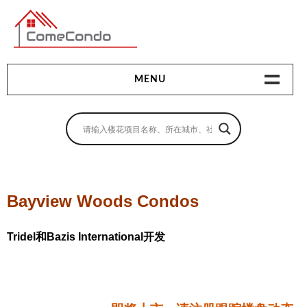
多伦多最新最全的楼花搜索引擎
MENU
地产相关
地产知识
买房指南
Bayview Woods Condos
卖房指南
Tridel和Bazis International开发
贷款指南
租房指南
查询房源