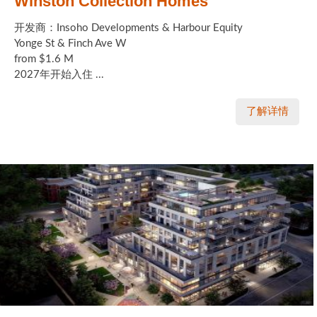
Winston Collection Homes
开发商：Insoho Developments & Harbour Equity
Yonge St & Finch Ave W
from $1.6 M
2027年开始入住 ...
了解详情