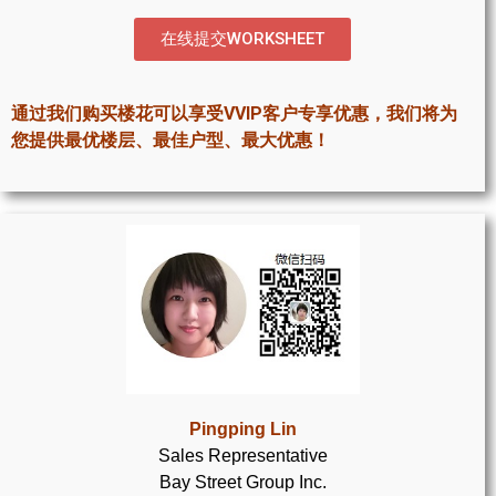
世嘉堡楼花项目
在线提交WORKSHEET
密西沙加社区介绍
密西沙加楼花项目
通过我们购买楼花可以享受VVIP客户专享优惠，我们将为
您提供最优楼层、最佳户型、最大优惠！
奥克维尔社区介绍
奥克维尔楼花项目
列治文山楼花项目
旺市楼花项目
万锦楼花项目
新居民
Pingping Lin
新移民指南
Sales Representative
Bay Street Group Inc.
留学生指南