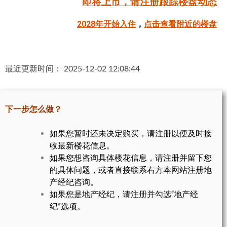
即将上市，请注册跟踪楼盘动态
帮您卖房
2028年开始入住
，
点击查看附近的楼盘
多伦多地产
楼花大全
最近更新时间： 2025-12-02 12:08:44
大多伦多地区楼花开发商名录
楼花地图
下一步怎么做？
楼花转让专区
如果您暂时还未决定购买，请注册以便及时接
收最新楼花信息。
多伦多市中心楼花项目
如果您想咨询具体楼花信息，请注册并留下您
怡陶碧谷社区介绍
的具体问题，或者直接联系右方本网站注册地
产经纪咨询。
怡陶碧谷楼花项目
如果您是地产经纪，请注册并勾选“地产经
纪”选项。
北约克楼花项目