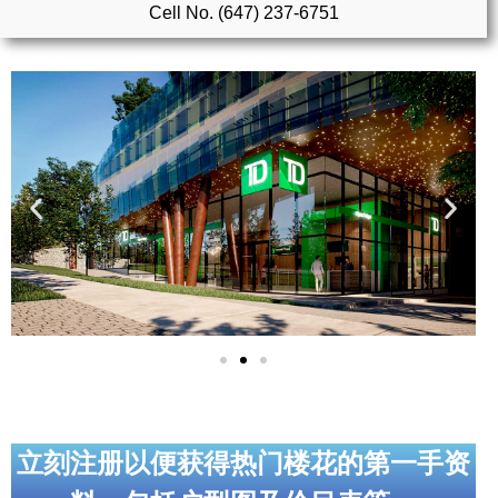
Cell No. (647) 237-6751
实用链接
加拿大房地产网站
大多伦多教育网站
大多伦多医疗机构
加拿大银行贷款机构
大多伦多交通网络
常用查询工具
地产杂谈
走近加拿大
立刻注册以便获得热门楼花的第一手资
为什么移民加拿大