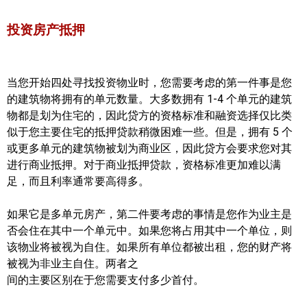
世嘉堡楼花项目
投资房产抵押
密西沙加社区介绍
密西沙加楼花项目
当您开始四处寻找投资物业时，您需要考虑的第一件事是您
奥克维尔社区介绍
的建筑物将拥有的单元数量。大多数拥有 1-4 个单元的建筑
物都是划为住宅的，因此贷方的资格标准和融资选择仅比类
奥克维尔楼花项目
似于您主要住宅的抵押贷款稍微困难一些。但是，拥有 5 个
或更多单元的建筑物被划为商业区，因此贷方会要求您对其
列治文山楼花项目
进行商业抵押。对于商业抵押贷款，资格标准更加难以满
足，而且利率通常要高得多。
旺市楼花项目
万锦楼花项目
如果它是多单元房产，第二件要考虑的事情是您作为业主是
否会住在其中一个单元中。如果您将占用其中一个单位，则
新居民
该物业将被视为自住。如果所有单位都被出租，您的财产将
被视为非业主自住。两者之
新移民指南
间的主要区别在于您需要支付多少首付。
留学生指南