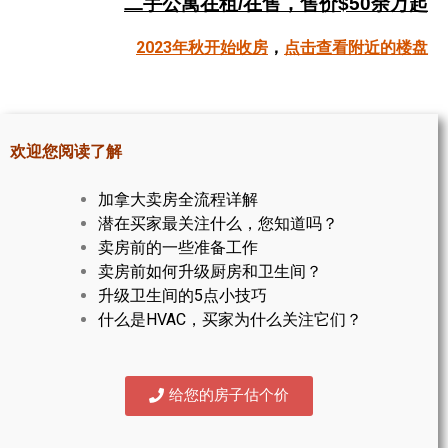
二手公寓在租/在售，售价$50余万起
帮您卖房
2023年秋开始收房
，
点击查看附近的楼盘
多伦多地产
楼花大全
欢迎您阅读了解
大多伦多地区楼花开发商名录
加拿大卖房全流程详解
楼花地图
潜在买家最关注什么，您知道吗？
卖房前的一些准备工作
楼花转让专区
卖房前如何升级厨房和卫生间？
多伦多市中心楼花项目
升级卫生间的5点小技巧
什么是HVAC，买家为什么关注它们？
怡陶碧谷社区介绍
怡陶碧谷楼花项目
给您的房子估个价
北约克楼花项目