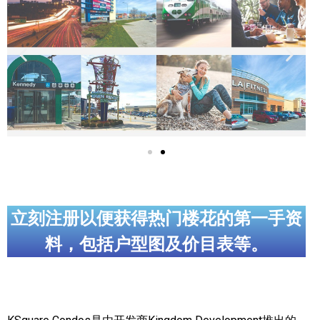
实用链接
加拿大房地产网站
大多伦多教育网站
大多伦多医疗机构
加拿大银行贷款机构
大多伦多交通网络
常用查询工具
立刻注册以便获得热门楼花的第一手资
料，包括户型图及价目表等。
地产杂谈
走近加拿大
为什么移民加拿大