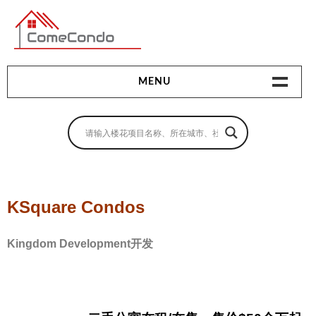
多伦多最新最全的楼花搜索引擎
MENU
地产相关
地产知识
买房指南
KSquare Condos
卖房指南
Kingdom Development开发
贷款指南
租房指南
查询房源