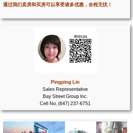
世嘉堡楼花项目
通过我们卖房和买房可以享受诸多优惠，全程无忧！
密西沙加社区介绍
密西沙加楼花项目
奥克维尔社区介绍
奥克维尔楼花项目
列治文山楼花项目
旺市楼花项目
Pingping Lin
Sales Representative
万锦楼花项目
Bay Street Group Inc.
Cell No. (647) 237-6751
新居民
新移民指南
留学生指南