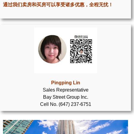
世嘉堡楼花项目
通过我们卖房和买房可以享受诸多优惠，全程无忧！
密西沙加社区介绍
密西沙加楼花项目
奥克维尔社区介绍
奥克维尔楼花项目
列治文山楼花项目
旺市楼花项目
Pingping Lin
Sales Representative
万锦楼花项目
Bay Street Group Inc.
Cell No. (647) 237-6751
新居民
新移民指南
留学生指南