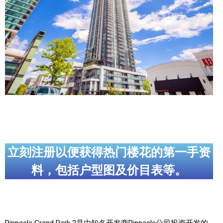
实用链接
加拿大房地产网站
大多伦多教育网站
大多伦多医疗机构
加拿大银行贷款机构
大多伦多交通网络
常用查询工具
立刻注册以便获得热门楼花的第一手资
料，包括户型图及价目表等。
地产杂谈
走近加拿大
为什么移民加拿大