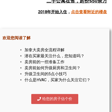
二手公寓在售，起价$50余万
帮您卖房
2018年开始入住
，
点击查看附近的楼盘
多伦多地产
楼花大全
欢迎您阅读了解
大多伦多地区楼花开发商名录
加拿大卖房全流程详解
楼花地图
潜在买家最关注什么，您知道吗？
卖房前的一些准备工作
楼花转让专区
卖房前如何升级厨房和卫生间？
多伦多市中心楼花项目
升级卫生间的5点小技巧
什么是HVAC，买家为什么关注它们？
怡陶碧谷社区介绍
怡陶碧谷楼花项目
给您的房子估个价
北约克楼花项目