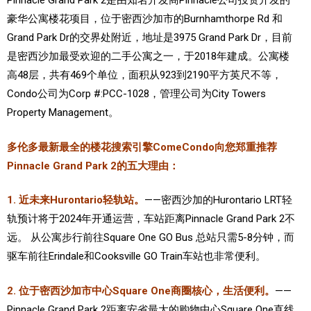
Pinnacle Grand Park 2是由知名开发商Pinnacle公司投资开发的
豪华公寓楼花项目，位于密西沙加市的Burnhamthorpe Rd 和
加拿大的历史文化
Grand Park Dr的交界处附近，地址是3975 Grand Park Dr，目前
加拿大社会保险系统
是密西沙加最受欢迎的二手公寓之一，于2018年建成。公寓楼
高48层，共有469个单位，面积从923到2190平方英尺不等，
定居安大略省
Condo公司为Corp #:PCC-1028，管理公司为City Towers
安大略省免费医疗保险
Property Management。
加拿大的福利制度
多伦多最新最全的楼花搜索引擎ComeCondo向您郑重推荐
Pinnacle Grand Park 2的五大理由：
吃货眼中的加拿大地图
1. 近未来Hurontario轻轨站。
——密西沙加的Hurontario LRT轻
轨预计将于2024年开通运营，车站距离Pinnacle Grand Park 2不
远。 从公寓步行前往Square One GO Bus 总站只需5-8分钟，而
驱车前往Erindale和Cooksville GO Train车站也非常便利。
2. 位于密西沙加市中心Square One商圈核心，生活便利。
——
Pinnacle Grand Park 2距离安省最大的购物中心Square One直线