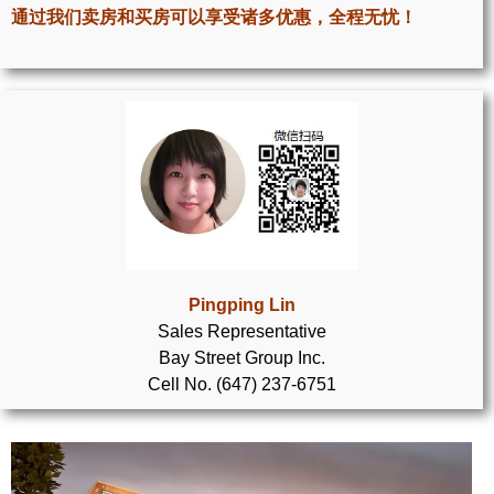
世嘉堡楼花项目
通过我们卖房和买房可以享受诸多优惠，全程无忧！
密西沙加社区介绍
密西沙加楼花项目
奥克维尔社区介绍
奥克维尔楼花项目
列治文山楼花项目
旺市楼花项目
Pingping Lin
Sales Representative
万锦楼花项目
Bay Street Group Inc.
Cell No. (647) 237-6751
新居民
新移民指南
留学生指南