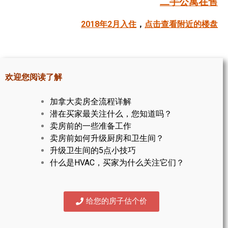
二手公寓在售
帮您卖房
2018年2月入住
，
点击查看附近的楼盘
多伦多地产
楼花大全
欢迎您阅读了解
大多伦多地区楼花开发商名录
加拿大卖房全流程详解
楼花地图
潜在买家最关注什么，您知道吗？
卖房前的一些准备工作
楼花转让专区
卖房前如何升级厨房和卫生间？
多伦多市中心楼花项目
升级卫生间的5点小技巧
什么是HVAC，买家为什么关注它们？
怡陶碧谷社区介绍
怡陶碧谷楼花项目
给您的房子估个价
北约克楼花项目