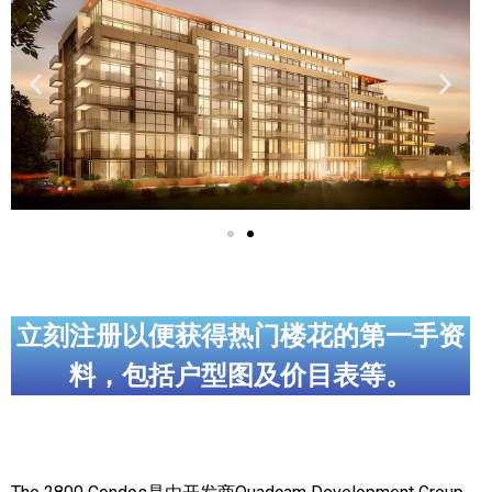
实用链接
加拿大房地产网站
大多伦多教育网站
大多伦多医疗机构
加拿大银行贷款机构
大多伦多交通网络
常用查询工具
立刻注册以便获得热门楼花的第一手资
料，包括户型图及价目表等。
地产杂谈
走近加拿大
为什么移民加拿大