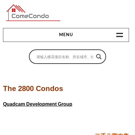
多伦多最新最全的楼花搜索引擎
MENU
地产相关
地产知识
买房指南
The 2800 Condos
卖房指南
Quadcam Development Group
贷款指南
租房指南
查询房源