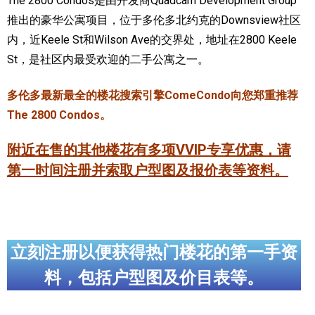
The 2800 Condos是由开发商Quadcam Development Group
推出的豪华公寓项目，位于多伦多北约克的Downsview社区
加拿大的历史文化
内，近Keele St和Wilson Ave的交界处，地址在2800 Keele
加拿大社会保险系统
St，是社区内最受欢迎的二手公寓之一。
定居安大略省
多伦多最新最全的楼花搜索引擎ComeCondo向您郑重推荐
安大略省免费医疗保险
The 2800 Condos。
加拿大的福利制度
附近在售的其他楼花有多项VVIP专享优惠，请
第一时间注册并索取户型图及报价表等资料。
吃货眼中的加拿大地图
立刻注册以便获得热门楼花的第一手资
料，包括户型图及价目表等。