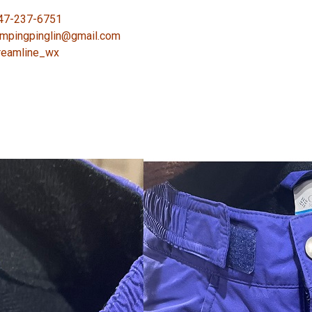
-237-6751
ingpinglin@gmail.com
amline_wx