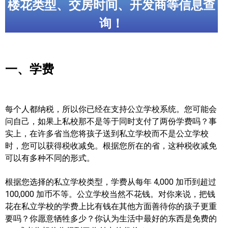
楼花类型、交房时间、开发商等信息查
世嘉堡楼花项目
询！
密西沙加社区介绍
密西沙加楼花项目
一、学费
奥克维尔社区介绍
奥克维尔楼花项目
每个人都纳税，所以你已经在支持公立学校系统。您可能会
列治文山楼花项目
问自己，如果上私校那不是等于同时支付了两份学费吗？事
实上，在许多省当您将孩子送到私立学校而不是公立学校
旺市楼花项目
时，您可以获得税收减免。根据您所在的省，这种税收减免
万锦楼花项目
可以有多种不同的形式。
新居民
根据您选择的私立学校类型，学费从每年 4,000 加币到超过
100,000 加币不等。公立学校当然不花钱。对你来说，把钱
新移民指南
花在私立学校的学费上比有钱在其他方面善待你的孩子更重
要吗？你愿意牺牲多少？你认为生活中最好的东西是免费的
留学生指南