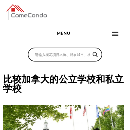
多伦多最新最全的楼花搜索引擎
MENU
地产相关
地产知识
买房指南
比较加拿大的公立学校和私立
学校
卖房指南
贷款指南
租房指南
查询房源