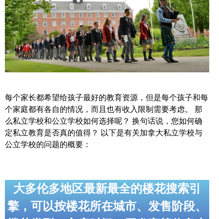
帮您卖房
多伦多地产
楼花大全
大多伦多地区楼花开发商名录
每个家长都希望给孩子最好的教育资源，但是每个孩子和每
楼花地图
个家庭都有各自的情况，而且也有收入限制需要考虑。 那
么私立学校和公立学校如何选择呢？ 换句话说，您如何确
楼花转让专区
定私立教育是否真的值得？ 以下是有关加拿大私立学校与
多伦多市中心楼花项目
公立学校的问题的概要：
怡陶碧谷社区介绍
怡陶碧谷楼花项目
大多伦多地区最新最全的楼花搜索引
擎，可以按楼花所在城市、发售阶段、
北约克楼花项目