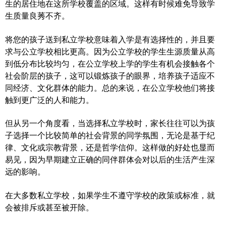
生的居住地在这所学校覆盖的区域。这样有时候难免导致学
生质量良莠不齐。
加拿大的历史文化
将您的孩子送到私立学校意味着入学是有选择性的，并且要
加拿大社会保险系统
求与公立学校相比更高。因为公立学校的学生生源质量从高
定居安大略省
到低分布比较均匀，在公立学校上学的学生有机会接触各个
社会阶层的孩子，这可以锻炼孩子的眼界，培养孩子适应不
安大略省免费医疗保险
同经济、文化群体的能力。总的来说，在公立学校他们将接
触到更广泛的人和能力。
加拿大的福利制度
但从另一个角度看，当选择私立学校时，家长往往可以为孩
吃货眼中的加拿大地图
子选择一个比较简单的社会背景的同学氛围，无论是基于纪
律、文化或宗教背景，还是哲学信仰。这样做的好处也显而
易见，因为早期建立正确的同伴群体会对以后的生活产生深
远的影响。
在大多数私立学校，如果学生不遵守学校的政策或标准，就
会被排斥或甚至被开除。