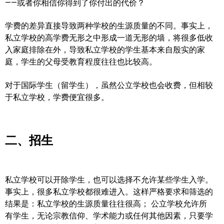
——或者你相信你得到了你付出的代价？
实用链接
学费的差异直接导致两种学校的生源质量的不同。事实上，
私立学校的高学费无形之中形成一道无形的墙，将很多低收
加拿大房地产网站
入家庭排除在外，导致私立学校的学生基本来自殷实的家
庭，学生的父母受教育程度往往也比较高。
大多伦多教育网站
对于国际学生（留学生），虽然公立学校也会收费，但相较
大多伦多医疗机构
于私立学校，学费便宜很多。
加拿大银行贷款机构
大多伦多交通网络
二、招生
常用查询工具
地产杂谈
私立学校可以开除学生，也可以选择不允许某些学生入学。
事实上，很多私立学校都很难进入。这样严格要求和筛选的
走近加拿大
结果是：私立学校的生源质量往往很高； 公立学校允许所
有学生，无论宗教信仰、学术能力或任何其他因素，只要学
为什么移民加拿大