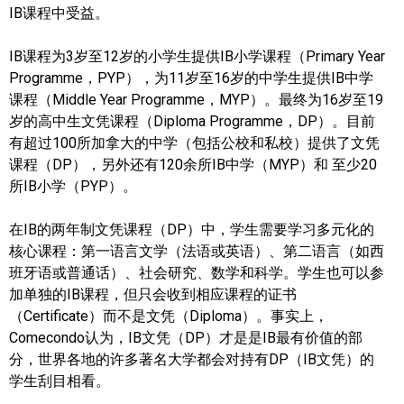
IB课程中受益。
实用链接
IB课程为3岁至12岁的小学生提供IB小学课程（Primary Year
Programme，PYP），为11岁至16岁的中学生提供IB中学
加拿大房地产网站
课程（Middle Year Programme，MYP）。最终为16岁至19
大多伦多教育网站
岁的高中生文凭课程（Diploma Programme，DP）。目前
有超过100所加拿大的中学（包括公校和私校）提供了文凭
大多伦多医疗机构
课程（DP），另外还有120余所IB中学（MYP）和 至少20
所IB小学（PYP）。
加拿大银行贷款机构
在IB的两年制文凭课程（DP）中，学生需要学习多元化的
大多伦多交通网络
核心课程：第一语言文学（法语或英语）、第二语言（如西
常用查询工具
班牙语或普通话）、社会研究、数学和科学。学生也可以参
加单独的IB课程，但只会收到相应课程的证书
地产杂谈
（Certificate）而不是文凭（Diploma）。事实上，
Comecondo认为，IB文凭（DP）才是是IB最有价值的部
走近加拿大
分，世界各地的许多著名大学都会对持有DP（IB文凭）的
学生刮目相看。
为什么移民加拿大