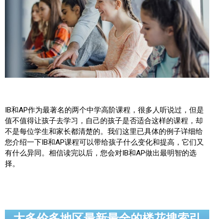
帮您卖房
多伦多地产
楼花大全
大多伦多地区楼花开发商名录
楼花地图
IB和AP作为最著名的两个中学高阶课程，很多人听说过，但是
值不值得让孩子去学习，自己的孩子是否适合这样的课程，却
楼花转让专区
不是每位学生和家长都清楚的。我们这里已具体的例子详细给
您介绍一下IB和AP课程可以带给孩子什么变化和提高，它们又
多伦多市中心楼花项目
有什么异同。相信读完以后，您会对IB和AP做出最明智的选
怡陶碧谷社区介绍
择。
怡陶碧谷楼花项目
北约克楼花项目
大多伦多地区最新最全的楼花搜索引