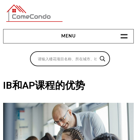
多伦多最新最全的楼花搜索引擎
MENU
地产相关
地产知识
买房指南
IB和AP课程的优势
卖房指南
贷款指南
租房指南
查询房源