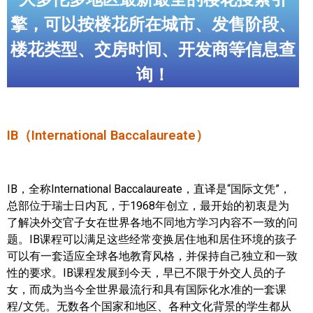
世嘉堡楼花项目
擎，可以按楼花所在城市、发售阶段、
密西沙加社区介绍
楼花类型、交房时间、开发商等信息查
密西沙加楼花项目
询！
奥克维尔社区介绍
奥克维尔楼花项目
IB（International Baccalaureate）
列治文山楼花项目
旺市楼花项目
IB，全称International Baccalaureate，直译是“国际文凭”，
总部位于瑞士日内瓦，于1968年创立，最开始的初衷是为
万锦楼花项目
了解决外交官子女在世界各地不同地方学习内容不一致的问
题。IB课程可以满足这些经常变换居住地和居住环境的孩子
新居民
可以有一套适应全球各地教育风格，并保持自己独立和一致
性的要求。IB课程发展到今天，早已不限于外交人员的子
新移民指南
女，而成为当今全世界最流行和具有国际化水准的一套课
程/文凭。无数各个国家和地区、各种文化背景的学生都从
留学生指南