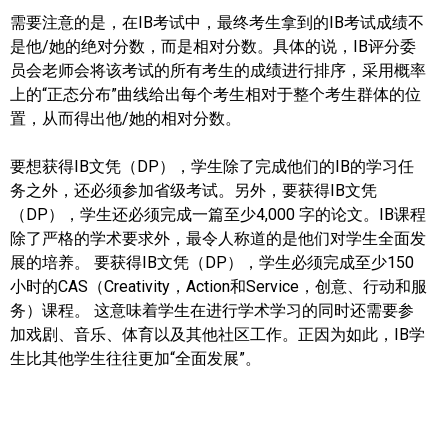
需要注意的是，在IB考试中，最终考生拿到的IB考试成绩不
加拿大的历史文化
是他/她的绝对分数，而是相对分数。具体的说，IB评分委
员会老师会将该考试的所有考生的成绩进行排序，采用概率
加拿大社会保险系统
上的“正态分布”曲线给出每个考生相对于整个考生群体的位
置，从而得出他/她的相对分数。
定居安大略省
安大略省免费医疗保险
要想获得IB文凭（DP），学生除了完成他们的IB的学习任
务之外，还必须参加省级考试。另外，要获得IB文凭
加拿大的福利制度
（DP），学生还必须完成一篇至少4,000 字的论文。IB课程
除了严格的学术要求外，最令人称道的是他们对学生全面发
吃货眼中的加拿大地图
展的培养。 要获得IB文凭（DP），学生必须完成至少150
小时的CAS（Creativity，Action和Service，创意、行动和服
务）课程。 这意味着学生在进行学术学习的同时还需要参
加戏剧、音乐、体育以及其他社区工作。正因为如此，IB学
生比其他学生往往更加“全面发展”。