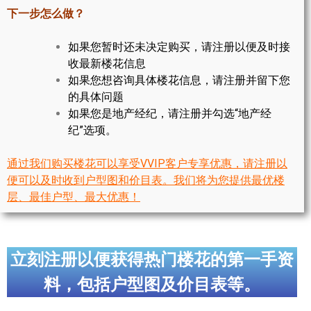
世嘉堡楼花项目
下一步怎么做？
密西沙加社区介绍
如果您暂时还未决定购买，请注册以便及时接
收最新楼花信息
密西沙加楼花项目
如果您想咨询具体楼花信息，请注册并留下您
的具体问题
奥克维尔社区介绍
如果您是地产经纪，请注册并勾选“地产经
奥克维尔楼花项目
纪”选项。
列治文山楼花项目
通过我们购买楼花可以享受VVIP客户专享优惠，请注册以
便可以及时收到户型图和价目表。我们将为您提供最优楼
旺市楼花项目
层、最佳户型、最大优惠！
万锦楼花项目
新居民
立刻注册以便获得热门楼花的第一手资
新移民指南
料，包括户型图及价目表等。
留学生指南