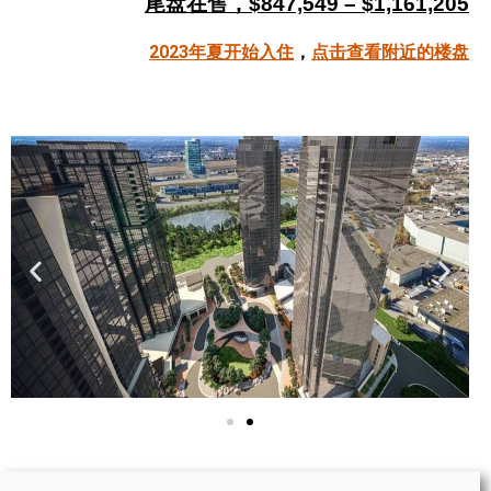
尾盘在售，$847,549 – $1,161,205
帮您卖房
2023年夏开始入住
，
点击查看附近的楼盘
多伦多地产
楼花大全
大多伦多地区楼花开发商名录
楼花地图
楼花转让专区
多伦多市中心楼花项目
怡陶碧谷社区介绍
怡陶碧谷楼花项目
北约克楼花项目