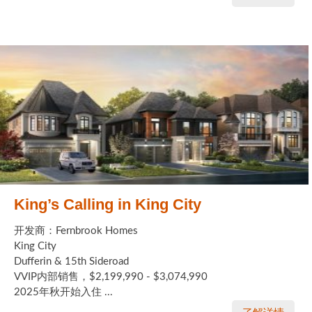
King’s Calling in King City
开发商：Fernbrook Homes
King City
Dufferin & 15th Sideroad
VVIP内部销售，$2,199,990 - $3,074,990
2025年秋开始入住 ...