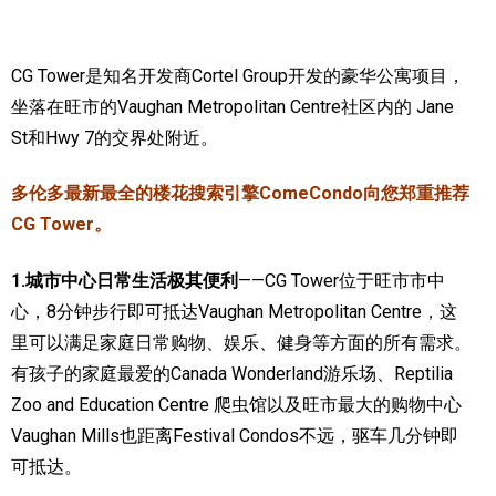
实用链接
CG Tower是知名开发商Cortel Group开发的豪华公寓项目，
加拿大房地产网站
坐落在旺市的Vaughan Metropolitan Centre社区内的 Jane
St和Hwy 7的交界处附近。
大多伦多教育网站
大多伦多医疗机构
多伦多最新最全的楼花搜索引擎ComeCondo向您郑重推荐
CG Tower。
加拿大银行贷款机构
1.城市中心日常生活极其便利
——CG Tower位于旺市市中
大多伦多交通网络
心，8分钟步行即可抵达Vaughan Metropolitan Centre，这
常用查询工具
里可以满足家庭日常购物、娱乐、健身等方面的所有需求。
有孩子的家庭最爱的Canada Wonderland游乐场、Reptilia
地产杂谈
Zoo and Education Centre 爬虫馆以及旺市最大的购物中心
Vaughan Mills也距离Festival Condos不远，驱车几分钟即
走近加拿大
可抵达。
为什么移民加拿大