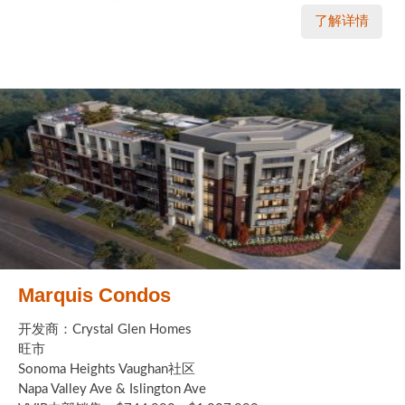
了解详情
Marquis Condos
开发商：Crystal Glen Homes
旺市
Sonoma Heights Vaughan社区
Napa Valley Ave & Islington Ave