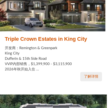
Triple Crown Estates in King City
开发商：Remington & Greenpark
King City
Dufferin & 15th Side Road
VVIP内部销售，$1,399,900 - $3,115,900
2026年秋开始入住 ...
了解详情