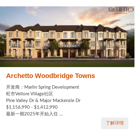
Archetto Woodbridge Towns
开发商：Marlin Spring Development
旺市Vellore Village社区
Pine Valley Dr & Major Mackenzie Dr
$1,156,990 - $1,412,990
最新一期2025年开始入住 ...
了解详情