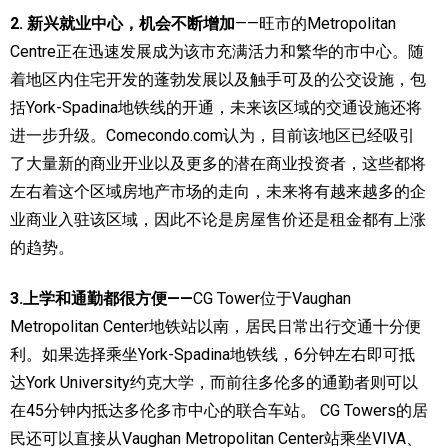
2. 新兴就业中心，机会不断增加
——旺市的Metropolitan
加拿大的历史文化
Centre正在迅速发展成为该市充满活力和繁华的市中心。随
加拿大社会保险系统
着地区内住宅开发的蓬勃发展以及触手可及的公交设施，包
括York-Spadina地铁线的开通，未来该区域的交通设施还将
定居安大略省
进一步升级。Comecondo.com认为，目前该地区已经吸引
安大略省免费医疗保险
了大量新的商业开业以及更多的潜在商业投资者，这些都将
左右着这个区域房地产市场的走向，未来将有越来越多的企
加拿大的福利制度
业商业入驻该区域，因此不论是房屋售价还是租金都有上涨
吃货眼中的加拿大地图
的趋势。
3.上学和通勤都很方便——
CG Tower位于Vaughan
Metropolitan Center地铁站以南，居民日常出行交通十分便
利。如果选择乘坐York-Spadina地铁线，6分钟左右即可抵
达York University约克大学，而前往多伦多的通勤者则可以
在45分钟内抵达多伦多市中心的联合车站。 CG Towers的居
民还可以直接从Vaughan Metropolitan Center站乘坐VIVA、