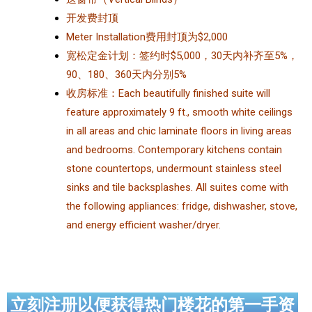
开发费封顶
Meter Installation费用封顶为$2,000
宽松定金计划：签约时$5,000，30天内补齐至5%，
90、180、360天内分别5%
收房标准：Each beautifully finished suite will
feature approximately 9 ft., smooth white ceilings
in all areas and chic laminate floors in living areas
and bedrooms. Contemporary kitchens contain
stone countertops, undermount stainless steel
sinks and tile backsplashes. All suites come with
the following appliances: fridge, dishwasher, stove,
and energy efficient washer/dryer.
立刻注册以便获得热门楼花的第一手资