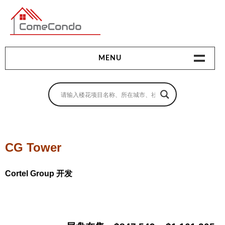
多伦多最新最全的楼花搜索引擎
MENU
地产相关
地产知识
买房指南
CG Tower
卖房指南
Cortel Group 开发
贷款指南
租房指南
查询房源