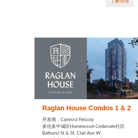
了解详情
Raglan House Condos 1 & 2
开发商：Camrost Felcorp
多伦多中城区Humewood-Cedarvale社区
Bathurst St & St. Clair Ave W