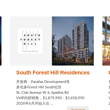
South Forest Hill Residences
开发商：Parallax Development等
多伦多Forest Hill South社区
St. Clair Avenue W & Spadina Rd
VVIP内部销售，$1,879,990 - $3,458,990
2026年6月开始入住 ...