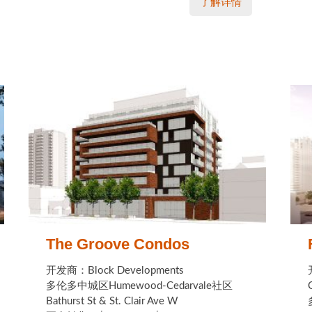
了解详情
The Groove Condos
开发商：Block Developments
多伦多中城区Humewood-Cedarvale社区
Bathurst St & St. Clair Ave W