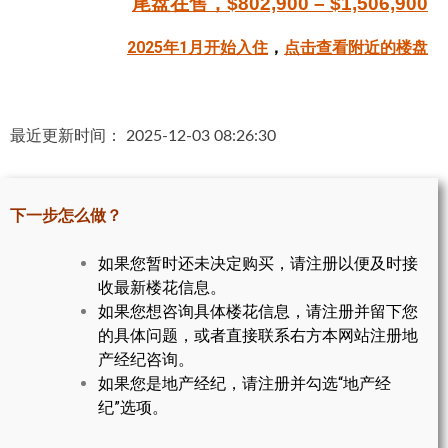
尾盘在售，$802,900 – $1,506,900
帮您卖房
2025年1月开始入住
，
点击查看附近的楼盘
多伦多地产
楼花大全
最近更新时间： 2025-12-03 08:26:30
大多伦多地区楼花开发商名录
楼花地图
下一步怎么做？
楼花转让专区
如果您暂时还未决定购买，请注册以便及时接
收最新楼花信息。
多伦多市中心楼花项目
如果您想咨询具体楼花信息，请注册并留下您
怡陶碧谷社区介绍
的具体问题，或者直接联系右方本网站注册地
产经纪咨询。
怡陶碧谷楼花项目
如果您是地产经纪，请注册并勾选“地产经
纪”选项。
北约克楼花项目