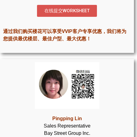
世嘉堡楼花项目
在线提交WORKSHEET
密西沙加社区介绍
密西沙加楼花项目
通过我们购买楼花可以享受VVIP客户专享优惠，我们将为
您提供最优楼层、最佳户型、最大优惠！
奥克维尔社区介绍
奥克维尔楼花项目
列治文山楼花项目
旺市楼花项目
万锦楼花项目
新居民
Pingping Lin
新移民指南
Sales Representative
Bay Street Group Inc.
留学生指南