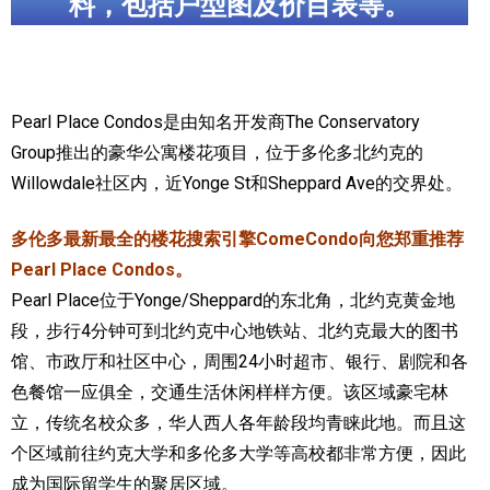
料，包括户型图及价目表等。
加拿大的历史文化
加拿大社会保险系统
Pearl Place Condos是由知名开发商The Conservatory
定居安大略省
Group推出的豪华公寓楼花项目，位于多伦多北约克的
安大略省免费医疗保险
Willowdale社区内，近Yonge St和Sheppard Ave的交界处。
加拿大的福利制度
多伦多最新最全的楼花搜索引擎ComeCondo向您郑重推荐
Pearl Place Condos。
吃货眼中的加拿大地图
Pearl Place位于Yonge/Sheppard的东北角，北约克黄金地
段，步行4分钟可到北约克中心地铁站、北约克最大的图书
馆、市政厅和社区中心，周围24小时超市、银行、剧院和各
色餐馆一应俱全，交通生活休闲样样方便。该区域豪宅林
立，传统名校众多，华人西人各年龄段均青睐此地。而且这
个区域前往约克大学和多伦多大学等高校都非常方便，因此
成为国际留学生的聚居区域。