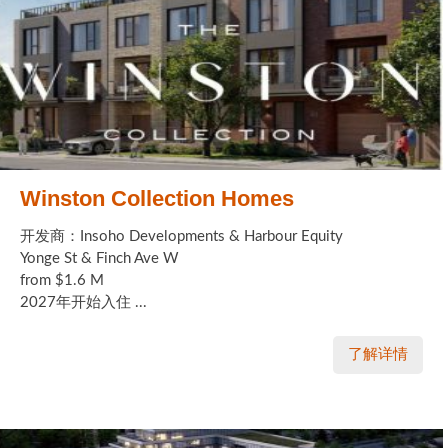
Winston Collection Homes
开发商：Insoho Developments & Harbour Equity
Yonge St & Finch Ave W
from $1.6 M
2027年开始入住 ...
了解详情