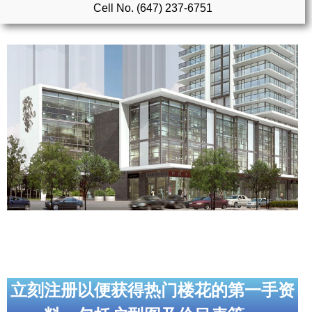
Cell No. (647) 237-6751
实用链接
加拿大房地产网站
大多伦多教育网站
大多伦多医疗机构
加拿大银行贷款机构
大多伦多交通网络
常用查询工具
地产杂谈
走近加拿大
立刻注册以便获得热门楼花的第一手资
为什么移民加拿大