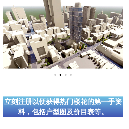
实用链接
加拿大房地产网站
大多伦多教育网站
大多伦多医疗机构
加拿大银行贷款机构
大多伦多交通网络
常用查询工具
地产杂谈
立刻注册以便获得热门楼花的第一手资
料，包括户型图及价目表等。
走近加拿大
为什么移民加拿大