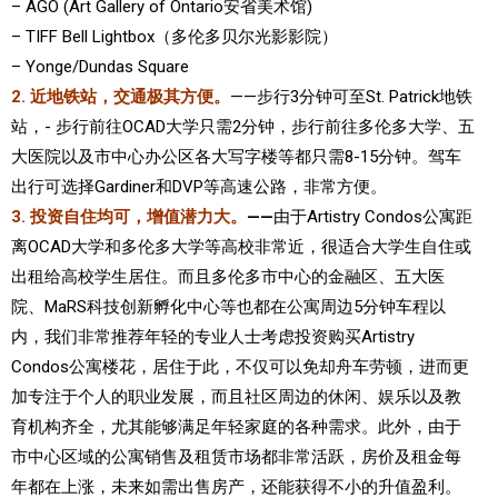
– AGO (Art Gallery of Ontario安省美术馆)
– TIFF Bell Lightbox（多伦多贝尔光影影院）
– Yonge/Dundas Square
2. 近地铁站，交通极其方便。
——步行3分钟可至St. Patrick地铁
站，- 步行前往OCAD大学只需2分钟，步行前往多伦多大学、五
大医院以及市中心办公区各大写字楼等都只需8-15分钟。驾车
出行可选择Gardiner和DVP等高速公路，非常方便。
3. 投资自住均可，增值潜力大。
——
由于Artistry Condos公寓距
离OCAD大学和多伦多大学等高校非常近，很适合大学生自住或
出租给高校学生居住。而且多伦多市中心的金融区、五大医
院、MaRS科技创新孵化中心等也都在公寓周边5分钟车程以
内，我们非常推荐年轻的专业人士考虑投资购买
Artistry
Condos
公寓楼花，居住于此，不仅可以免却舟车劳顿，进而更
加专注于个人的职业发展，而且社区周边的休闲、娱乐以及教
育机构齐全，尤其能够满足年轻家庭的各种需求。此外，由于
市中心区域的公寓销售及租赁市场都非常活跃，房价及租金每
年都在上涨，未来如需出售房产，还能获得不小的升值盈利。