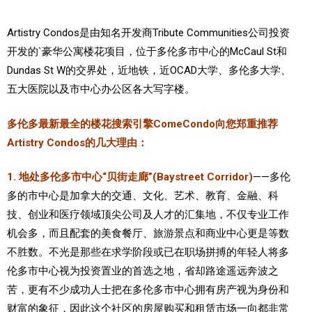
加拿大的历史文化
Artistry Condos是由知名开发商Tribute Communities公司投资
开发的`豪华公寓楼花项目，位于多伦多市中心的McCaul St和
加拿大社会保险系统
Dundas St W的交界处，近地铁，近OCAD大学、多伦多大学、
定居安大略省
五大医院以及市中心办公区各大写字楼。
安大略省免费医疗保险
多伦多最新最全的楼花搜索引擎ComeCondo向您郑重推荐
加拿大的福利制度
Artistry Condos的几大理由：
吃货眼中的加拿大地图
1.
地处多伦多市中心“贝街走廊”(Baystreet Corridor)
——多伦
多的市中心是加拿大的交通、文化、艺术、教育、金融、科
技、创业和医疗领域顶尖公司及人才的汇集地，不仅专业工作
机会多，而且配套的美食餐厅、旅游景点和商业中心更是等数
不胜数。不光是那些在求学阶段或已在职场拼搏的年轻人将多
伦多市中心视为投资置业的首选之地，省却路途遥远奔波之
苦，更有不少成功人士把在多伦多市中心拥有房产视为身份和
财富的象征，因此这个
社区的房屋购买和租赁市场一向都非常