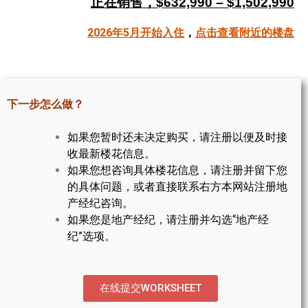
正在销售，$632,990 – $1,502,990
帮您卖房
2026年5月开始入住
，
点击查看附近的楼盘
多伦多地产
楼花大全
下一步怎么做？
大多伦多地区楼花开发商名录
如果您暂时还未决定购买，请注册以便及时接
楼花地图
收最新楼花信息。
如果您想咨询具体楼花信息，请注册并留下您
楼花转让专区
的具体问题，或者直接联系右方本网站注册地
多伦多市中心楼花项目
产经纪咨询。
如果您是地产经纪，请注册并勾选“地产经
怡陶碧谷社区介绍
纪”选项。
怡陶碧谷楼花项目
北约克楼花项目
在线提交WORKSHEET