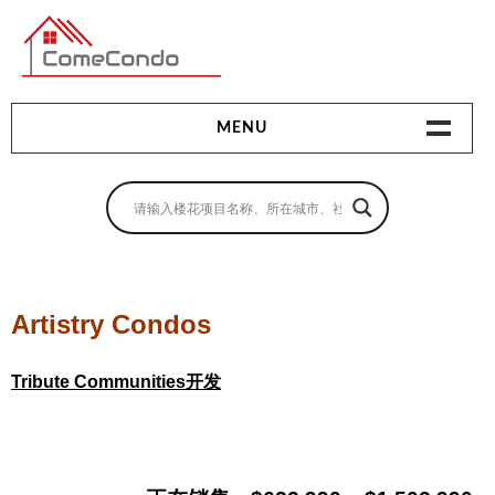
多伦多最新最全的楼花搜索引擎
MENU
地产相关
地产知识
买房指南
Artistry Condos
卖房指南
Tribute Communities开发
贷款指南
租房指南
查询房源