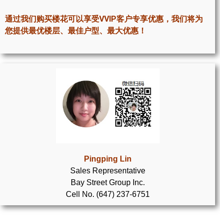
世嘉堡楼花项目
通过我们购买楼花可以享受VVIP客户专享优惠，我们将为
密西沙加社区介绍
您提供最优楼层、最佳户型、最大优惠！
密西沙加楼花项目
奥克维尔社区介绍
奥克维尔楼花项目
列治文山楼花项目
旺市楼花项目
万锦楼花项目
Pingping Lin
Sales Representative
新居民
Bay Street Group Inc.
Cell No. (647) 237-6751
新移民指南
留学生指南