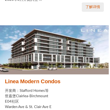
了解详情
Linea Modern Condos
开发商：Stafford Homes等
世嘉堡Clairlea-Birchmount
E04社区
Warden Ave & St. Clair Ave E