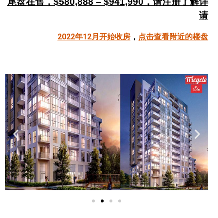
尾盘在售，
$580,888 – $941,990，请注册了解详
帮您卖房
请
2022年12月开始收房
，
点击查看附近的楼盘
多伦多地产
楼花大全
大多伦多地区楼花开发商名录
楼花地图
楼花转让专区
多伦多市中心楼花项目
怡陶碧谷社区介绍
怡陶碧谷楼花项目
北约克楼花项目