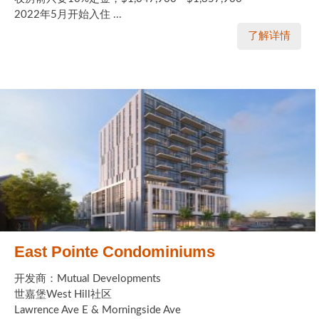
2022年5月开始入住 ...
了解详情
East Pointe Condominiums
开发商：Mutual Developments
世嘉堡West Hill社区
Lawrence Ave E & Morningside Ave