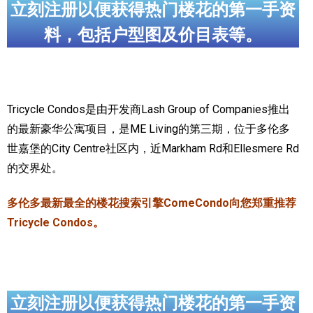
立刻注册以便获得热门楼花的第一手资
实用链接
料，包括户型图及价目表等。
加拿大房地产网站
大多伦多教育网站
Tricycle Condos是由开发商Lash Group of Companies推出
大多伦多医疗机构
的最新豪华公寓项目，是ME Living的第三期，位于多伦多
世嘉堡的City Centre社区内，近Markham Rd和Ellesmere Rd
加拿大银行贷款机构
的交界处。
大多伦多交通网络
多伦多最新最全的楼花搜索引擎ComeCondo向您郑重推荐
常用查询工具
Tricycle Condos。
地产杂谈
走近加拿大
立刻注册以便获得热门楼花的第一手资
为什么移民加拿大