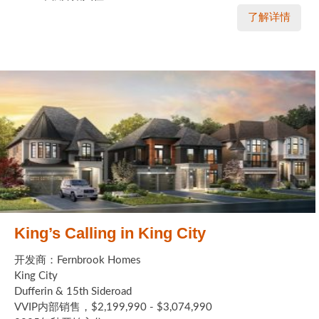
了解详情
King’s Calling in King City
开发商：Fernbrook Homes
King City
Dufferin & 15th Sideroad
VVIP内部销售，$2,199,990 - $3,074,990