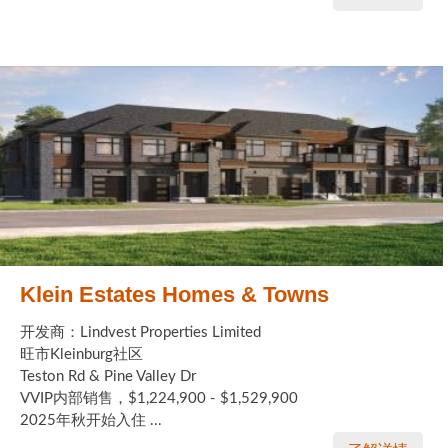
Klein Estates Homes & Towns
开发商：Lindvest Properties Limited
旺市Kleinburg社区
Teston Rd & Pine Valley Dr
VVIP内部销售，$1,224,900 - $1,529,900
2025年秋开始入住 ...