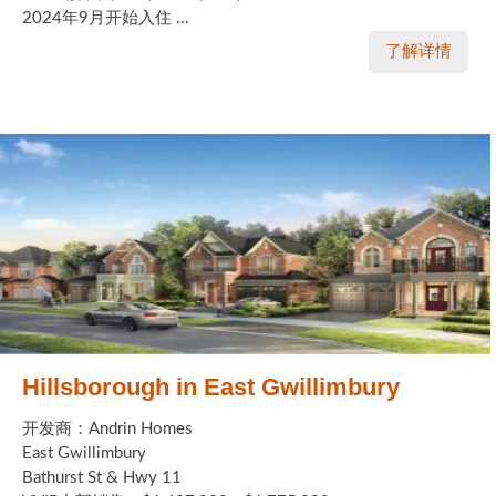
2024年9月开始入住 ...
了解详情
Hillsborough in East Gwillimbury
开发商：Andrin Homes
East Gwillimbury
Bathurst St & Hwy 11