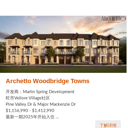
Archetto Woodbridge Towns
开发商：Marlin Spring Development
旺市Vellore Village社区
Pine Valley Dr & Major Mackenzie Dr
$1,156,990 - $1,412,990
最新一期2025年开始入住 ...
了解详情