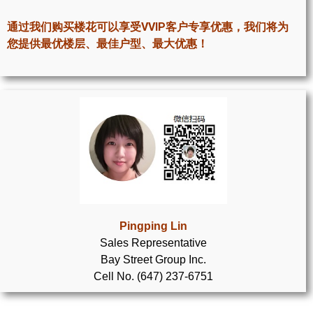
世嘉堡楼花项目
通过我们购买楼花可以享受VVIP客户专享优惠，我们将为
密西沙加社区介绍
您提供最优楼层、最佳户型、最大优惠！
密西沙加楼花项目
奥克维尔社区介绍
奥克维尔楼花项目
列治文山楼花项目
旺市楼花项目
万锦楼花项目
Pingping Lin
Sales Representative
新居民
Bay Street Group Inc.
Cell No. (647) 237-6751
新移民指南
留学生指南