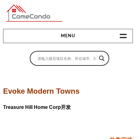
多伦多最新最全的楼花搜索引擎
MENU
地产相关
地产知识
买房指南
Evoke Modern Towns
卖房指南
Treasure Hill Home Corp开发
贷款指南
租房指南
查询房源