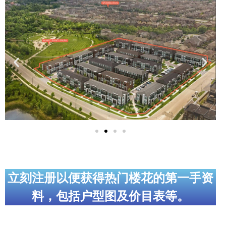
实用链接
加拿大房地产网站
大多伦多教育网站
大多伦多医疗机构
加拿大银行贷款机构
大多伦多交通网络
常用查询工具
地产杂谈
立刻注册以便获得热门楼花的第一手资
料，包括户型图及价目表等。
走近加拿大
为什么移民加拿大