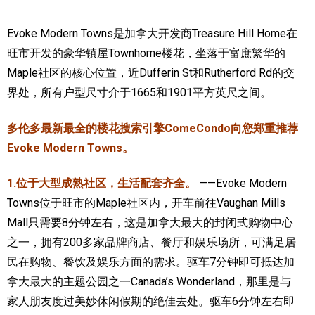
加拿大的历史文化
Evoke Modern Towns是加拿大开发商Treasure Hill Home在
旺市开发的豪华镇屋Townhome楼花，坐落于富庶繁华的
加拿大社会保险系统
Maple社区的核心位置，近Dufferin St和Rutherford Rd的交
定居安大略省
界处，所有户型尺寸介于1665和1901平方英尺之间。
安大略省免费医疗保险
多伦多最新最全的楼花搜索引擎ComeCondo向您郑重推荐
加拿大的福利制度
Evoke Modern Towns。
吃货眼中的加拿大地图
1.位于大型成熟社区，生活配套齐全。
——Evoke Modern
Towns位于旺市的Maple社区内，开车前往Vaughan Mills
Mall只需要8分钟左右，这是加拿大最大的封闭式购物中心
之一，拥有200多家品牌商店、餐厅和娱乐场所，可满足居
民在购物、餐饮及娱乐方面的需求。驱车7分钟即可抵达加
拿大最大的主题公园之一Canada’s Wonderland，那里是与
家人朋友度过美妙休闲假期的绝佳去处。驱车6分钟左右即