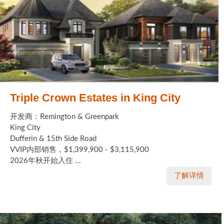
Triple Crown Estates in King City
开发商：Remington & Greenpark
King City
Dufferin & 15th Side Road
VVIP内部销售，$1,399,900 - $3,115,900
2026年秋开始入住 ...
了解详情