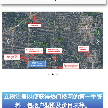
实用链接
加拿大房地产网站
大多伦多教育网站
大多伦多医疗机构
加拿大银行贷款机构
大多伦多交通网络
常用查询工具
地产杂谈
走近加拿大
立刻注册以便获得热门楼花的第一手资
料，包括户型图及价目表等。
为什么移民加拿大