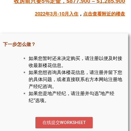
收房前只要5%定金，$877,900 – $1,285,900
帮您卖房
2022年3月-10月入住
，
点击查看附近的楼盘
多伦多地产
楼花大全
下一步怎么做？
大多伦多地区楼花开发商名录
如果您暂时还未决定购买，请注册以便及时接
楼花地图
收最新楼花信息。
如果您想咨询具体楼花信息，请注册并留下您
楼花转让专区
的具体问题，或者直接联系右方本网站注册地
多伦多市中心楼花项目
产经纪咨询。
如果您是地产经纪，请注册并勾选“地产经
怡陶碧谷社区介绍
纪”选项。
怡陶碧谷楼花项目
北约克楼花项目
在线提交WORKSHEET