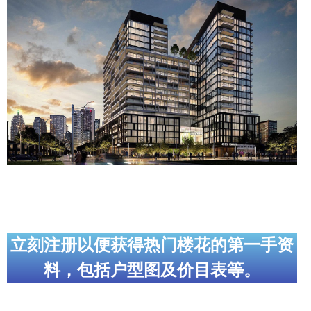
实用链接
加拿大房地产网站
大多伦多教育网站
大多伦多医疗机构
加拿大银行贷款机构
大多伦多交通网络
常用查询工具
地产杂谈
立刻注册以便获得热门楼花的第一手资
料，包括户型图及价目表等。
走近加拿大
为什么移民加拿大