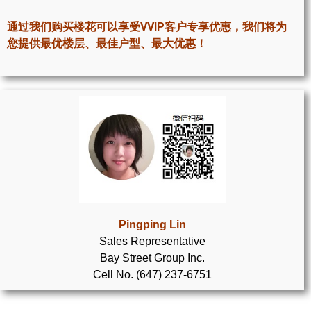
世嘉堡楼花项目
通过我们购买楼花可以享受VVIP客户专享优惠，我们将为
密西沙加社区介绍
您提供最优楼层、最佳户型、最大优惠！
密西沙加楼花项目
奥克维尔社区介绍
奥克维尔楼花项目
列治文山楼花项目
旺市楼花项目
万锦楼花项目
Pingping Lin
Sales Representative
新居民
Bay Street Group Inc.
Cell No. (647) 237-6751
新移民指南
留学生指南