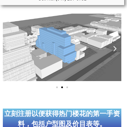
实用链接
加拿大房地产网站
大多伦多教育网站
大多伦多医疗机构
加拿大银行贷款机构
大多伦多交通网络
常用查询工具
地产杂谈
走近加拿大
立刻注册以便获得热门楼花的第一手资
料，包括户型图及价目表等。
为什么移民加拿大