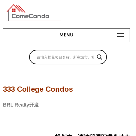
多伦多最新最全的楼花搜索引擎
MENU
地产相关
地产知识
买房指南
333 College Condos
卖房指南
BRL Realty开发
贷款指南
租房指南
查询房源