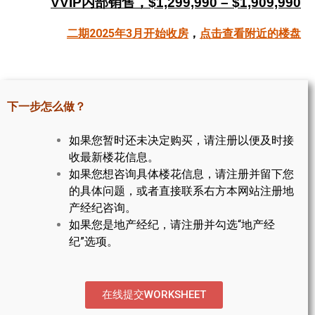
VVIP内部销售，$1,299,990 – $1,909,990
帮您卖房
二期2025年3月开始收房
，
点击查看附近的楼盘
多伦多地产
楼花大全
下一步怎么做？
大多伦多地区楼花开发商名录
如果您暂时还未决定购买，请注册以便及时接
楼花地图
收最新楼花信息。
如果您想咨询具体楼花信息，请注册并留下您
楼花转让专区
的具体问题，或者直接联系右方本网站注册地
多伦多市中心楼花项目
产经纪咨询。
如果您是地产经纪，请注册并勾选“地产经
怡陶碧谷社区介绍
纪”选项。
怡陶碧谷楼花项目
北约克楼花项目
在线提交WORKSHEET