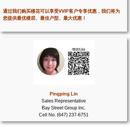
世嘉堡楼花项目
通过我们购买楼花可以享受VVIP客户专享优惠，我们将为
密西沙加社区介绍
您提供最优楼层、最佳户型、最大优惠！
密西沙加楼花项目
奥克维尔社区介绍
奥克维尔楼花项目
列治文山楼花项目
旺市楼花项目
万锦楼花项目
Pingping Lin
Sales Representative
新居民
Bay Street Group Inc.
Cell No. (647) 237-6751
新移民指南
留学生指南