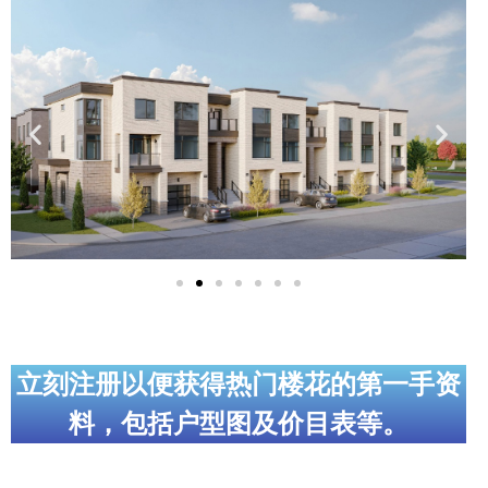
实用链接
加拿大房地产网站
大多伦多教育网站
大多伦多医疗机构
加拿大银行贷款机构
大多伦多交通网络
常用查询工具
地产杂谈
立刻注册以便获得热门楼花的第一手资
料，包括户型图及价目表等。
走近加拿大
为什么移民加拿大