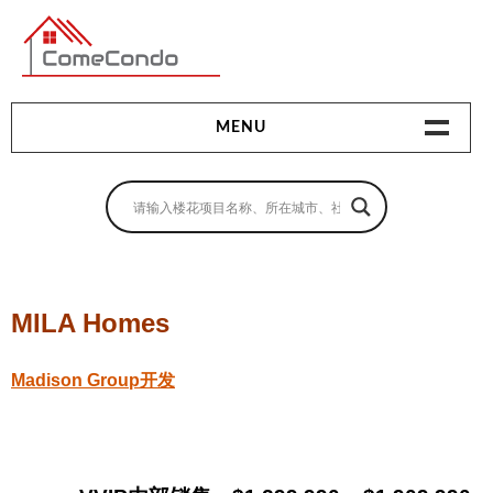
多伦多最新最全的楼花搜索引擎
MENU
地产相关
地产知识
买房指南
MILA Homes
卖房指南
Madison Group开发
贷款指南
租房指南
查询房源