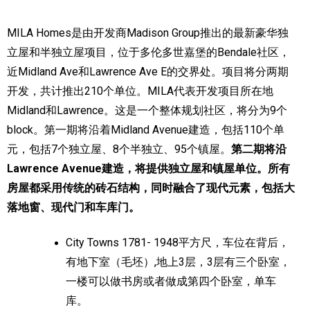
加拿大的历史文化
MILA Homes是由开发商Madison Group推出的最新豪华独
立屋和半独立屋项目，位于多伦多世嘉堡的Bendale社区，
加拿大社会保险系统
近Midland Ave和Lawrence Ave E的交界处。项目将分两期
定居安大略省
开发，共计推出210个单位。MILA代表开发项目所在地
Midland和Lawrence。这是一个整体规划社区，将分为9个
安大略省免费医疗保险
block。第一期将沿着Midland Avenue建造，包括110个单
加拿大的福利制度
元，包括7个独立屋、8个半独立、95个镇屋。
第二期将沿
Lawrence Avenue建造，将提供独立屋和镇屋单位。所有
吃货眼中的加拿大地图
房屋都采用传统的砖石结构，同时融合了现代元素，包括大
落地窗、现代门和车库门。
City Towns 1781- 1948平方尺，车位在背后，
有地下室（毛坯）,地上3层，3层有三个卧室，
一楼可以做书房或者做成第四个卧室，单车
库。