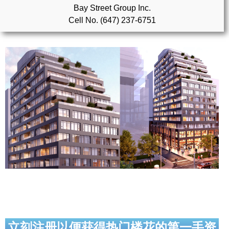
Bay Street Group Inc.
Cell No. (647) 237-6751
实用链接
加拿大房地产网站
大多伦多教育网站
大多伦多医疗机构
加拿大银行贷款机构
大多伦多交通网络
常用查询工具
地产杂谈
走近加拿大
立刻注册以便获得热门楼花的第一手资
为什么移民加拿大