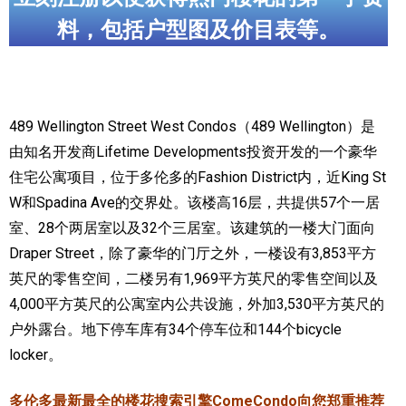
料，包括户型图及价目表等。
加拿大的历史文化
加拿大社会保险系统
定居安大略省
489 Wellington Street West Condos（489 Wellington）是
安大略省免费医疗保险
由知名开发商Lifetime Developments投资开发的一个豪华
住宅公寓项目，位于多伦多的Fashion District内，近King St
加拿大的福利制度
W和Spadina Ave的交界处。该楼高16层，共提供57个一居
吃货眼中的加拿大地图
室、28个两居室以及32个三居室。该建筑的一楼大门面向
Draper Street，除了豪华的门厅之外，一楼设有3,853平方
英尺的零售空间，二楼另有1,969平方英尺的零售空间以及
4,000平方英尺的公寓室内公共设施，外加3,530平方英尺的
户外露台。地下停车库有34个停车位和144个bicycle
locker。
多伦多最新最全的楼花搜索引擎ComeCondo向您郑重推荐