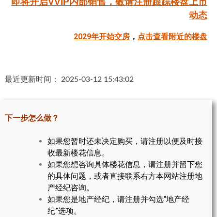
即将开启VVIP内部销售，敬请注册跟踪楼盘上市
帮您卖房
动态
2029年开始交房
，
点击查看附近的楼盘
多伦多地产
楼花大全
最近更新时间： 2025-03-12 15:43:02
大多伦多地区楼花开发商名录
楼花地图
下一步怎么做？
楼花转让专区
如果您暂时还未决定购买，请注册以便及时接
多伦多市中心楼花项目
收最新楼花信息。
怡陶碧谷社区介绍
如果您想咨询具体楼花信息，请注册并留下您
的具体问题，或者直接联系右方本网站注册地
怡陶碧谷楼花项目
产经纪咨询。
如果您是地产经纪，请注册并勾选“地产经
北约克楼花项目
纪”选项。