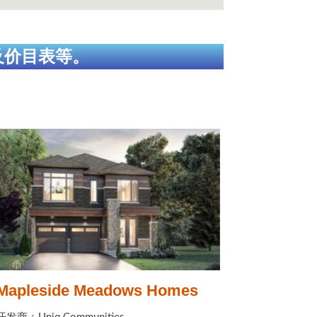
及价目表等。
Mapleside Meadows Homes