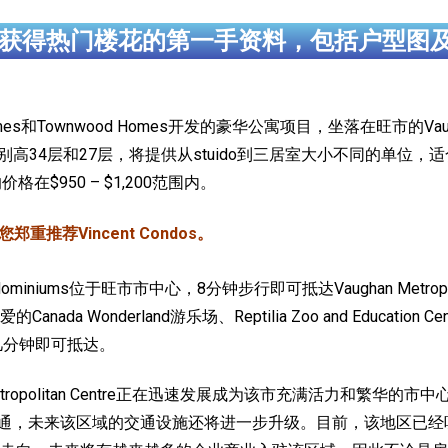
获得热门楼花的第一手资料，包括户型图
n Homes和Townwood Homes开发的豪华公寓项目，坐落在旺市的Vaugha
栋大楼分别高34层和27层，将提供从stuido到三居室大小不同的
$950 – $1,200范围内。
重推荐Vincent Condos。
Condominiums位于旺市市中心，8分钟步行即可抵达Vaughan Metr
Wonderland游乐场、Reptilia Zoo and Education 
，驱车几分钟即可抵达。
tropolitan Centre正在迅速发展成为该市充满活力和繁
地铁线的开通，未来该区域的交通设施还将进一步升级。目前，该地区