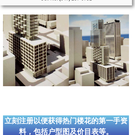
实用链接
加拿大房地产网站
大多伦多教育网站
大多伦多医疗机构
加拿大银行贷款机构
大多伦多交通网络
常用查询工具
地产杂谈
走近加拿大
立刻注册以便获得热门楼花的第一手资
料，包括户型图及价目表等。
为什么移民加拿大