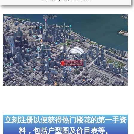
实用链接
加拿大房地产网站
大多伦多教育网站
大多伦多医疗机构
加拿大银行贷款机构
大多伦多交通网络
常用查询工具
地产杂谈
走近加拿大
立刻注册以便获得热门楼花的第一手资
料，包括户型图及价目表等。
为什么移民加拿大