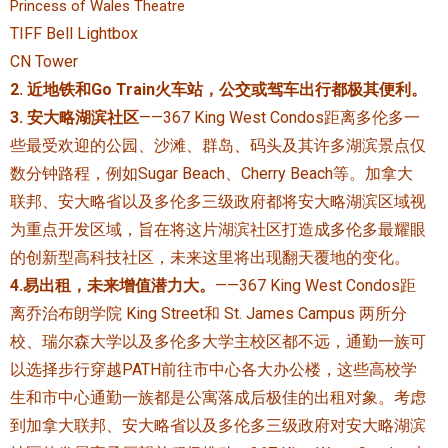
Princess of Wales Theatre
TIFF Bell Lightbox
CN Tower
2. 近地铁和Go Train火车站，公交或驾车出行都极其便利。
3. 安大略湖滨社区
——367 King West Condos距离多伦多一
些最受欢迎的公园、沙滩、群岛、码头及其许多湖滨景点仅
数分钟路程，例如Sugar Beach、Cherry Beach等。加拿大
联邦、安大略省以及多伦多三级政府都将安大略湖滨区域视
为重点开发区域，旨在将这片湖滨社区打造成多伦多最耀眼
的创新型高科技社区，未来这里将出现翻天覆地的变化。
4.易出租，未来增值潜力大。
——367 King West Condos距
离乔治布朗学院 King Street和 St. James Campus 两所分
校、瑞尔森大学以及多伦多大学主校区都不远，通勤一族可
以选择步行穿越PATH前往市中心各大办公楼，这些高校学
生和市中心通勤一族都是公寓落成后极佳的出租对象。考虑
到加拿大联邦、安大略省以及多伦多三级政府对安大略湖滨