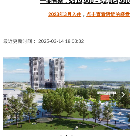
一期售罄，$519,900 – $2,064,900
帮您卖房
2023年3月入住
，
点击查看附近的楼盘
多伦多地产
楼花大全
最近更新时间： 2025-03-14 18:03:32
大多伦多地区楼花开发商名录
楼花地图
楼花转让专区
多伦多市中心楼花项目
怡陶碧谷社区介绍
怡陶碧谷楼花项目
北约克楼花项目