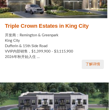
Triple Crown Estates in King City
开发商：Remington & Greenpark
King City
Dufferin & 15th Side Road
VVIP内部销售，$1,399,900 - $3,115,900
2026年秋开始入住 ...
了解详情