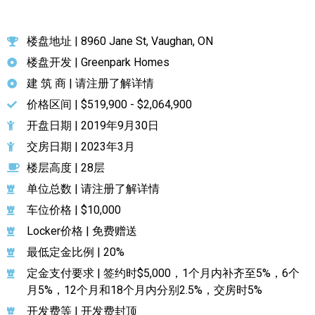
加拿大的历史文化
楼盘地址 | 8960 Jane St, Vaughan, ON
加拿大社会保险系统
楼盘开发 | Greenpark Homes
建 筑 商 | 请注册了解详情
定居安大略省
价格区间 | $519,900 - $2,064,900
安大略省免费医疗保险
开盘日期 | 2019年9月30日
加拿大的福利制度
交房日期 | 2023年3月
楼层高度 | 28层
吃货眼中的加拿大地图
单位总数 | 请注册了解详情
车位价格 | $10,000
Locker价格 | 免费赠送
最低定金比例 | 20%
定金支付要求 | 签约时$5,000，1个月内补齐至5%，6个
月5%，12个月和18个月内分别2.5%，交房时5%
开发费等 | 开发费封顶