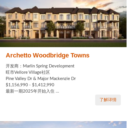
Archetto Woodbridge Towns
开发商：Marlin Spring Development
旺市Vellore Village社区
Pine Valley Dr & Major Mackenzie Dr
$1,156,990 - $1,412,990
最新一期2025年开始入住 ...
了解详情