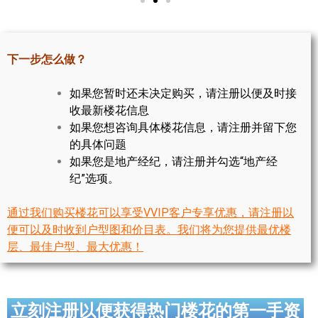
世嘉堡楼花项目
密西沙加社区介绍
下一步怎么做？
密西沙加楼花项目
如果您暂时还未决定购买，请注册以便及时接
奥克维尔社区介绍
收最新楼花信息
如果您想咨询具体楼花信息，请注册并留下您
奥克维尔楼花项目
的具体问题
列治文山楼花项目
如果您是地产经纪，请注册并勾选“地产经
纪”选项。
旺市楼花项目
通过我们购买楼花可以享受VVIP客户专享优惠，请注册以
万锦楼花项目
便可以及时收到户型图和价目表。我们将为您提供最优楼
层、最佳户型、最大优惠！
新居民
新移民指南
立刻注册以便获得热门楼花的第一手资
留学生指南