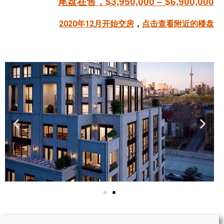
尾盘在售，$3,950,000 – $6,900,000
帮您卖房
2020年12月开始交房
，
点击查看附近的楼盘
多伦多地产
楼花大全
大多伦多地区楼花开发商名录
楼花地图
楼花转让专区
多伦多市中心楼花项目
怡陶碧谷社区介绍
怡陶碧谷楼花项目
北约克楼花项目