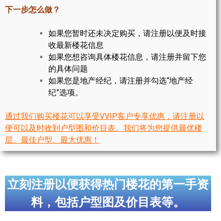
世嘉堡楼花项目
下一步怎么做？
密西沙加社区介绍
如果您暂时还未决定购买，请注册以便及时接
收最新楼花信息
密西沙加楼花项目
如果您想咨询具体楼花信息，请注册并留下您
的具体问题
奥克维尔社区介绍
如果您是地产经纪，请注册并勾选“地产经
奥克维尔楼花项目
纪”选项。
列治文山楼花项目
通过我们购买楼花可以享受VVIP客户专享优惠，请注册以
便可以及时收到户型图和价目表。我们将为您提供最优楼
旺市楼花项目
层、最佳户型、最大优惠！
万锦楼花项目
新居民
立刻注册以便获得热门楼花的第一手资
新移民指南
料，包括户型图及价目表等。
留学生指南