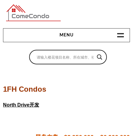
多伦多最新最全的楼花搜索引擎
MENU
地产相关
地产知识
买房指南
1FH Condos
卖房指南
North Drive开发
贷款指南
租房指南
查询房源