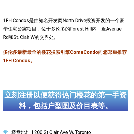
实用链接
1FH Condos是由知名开发商North Drive投资开发的一个豪
加拿大房地产网站
华住宅公寓项目，位于多伦多的Forest Hill内，近Avenue
Rd和St. Clair W的交界处。
大多伦多教育网站
大多伦多医疗机构
多伦多最新最全的楼花搜索引擎ComeCondo向您郑重推荐
1FH Condos。
加拿大银行贷款机构
大多伦多交通网络
常用查询工具
立刻注册以便获得热门楼花的第一手资
地产杂谈
料，包括户型图及价目表等。
走近加拿大
为什么移民加拿大
楼盘地址 | 200 St Clair Ave W, Toronto