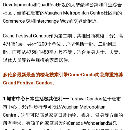
Developments和QuadReal开发的大型豪华公寓和商业综合
加拿大的历史文化
社区，坐落在旺市的Vaughan Metropolitan Centre社区内的
Commerce St和Interchange Way的交界处附近。
加拿大社会保险系统
定居安大略省
Grand Festival Condos作为第二期，共推出两栋楼，分别高
47和61层，共计1200个单位，户型包括一卧、二卧到三
安大略省免费医疗保险
卧，面积从475到1488平方尺不等，适合单身人士、夫妻、
加拿大的福利制度
退休人员等各种规模的家庭居住。
吃货眼中的加拿大地图
多伦多最新最全的楼花搜索引擎ComeCondo向您郑重推荐
Grand Festival Condos。
1.城市中心日常生活极其便利
——Festival Condos位于旺市
市中心，8分钟步行即可抵达Vaughan Metropolitan
Centre，这里可以满足家庭日常购物、娱乐、健身等方面的
所有需求。有孩子的家庭最爱的Canada Wonderland游乐