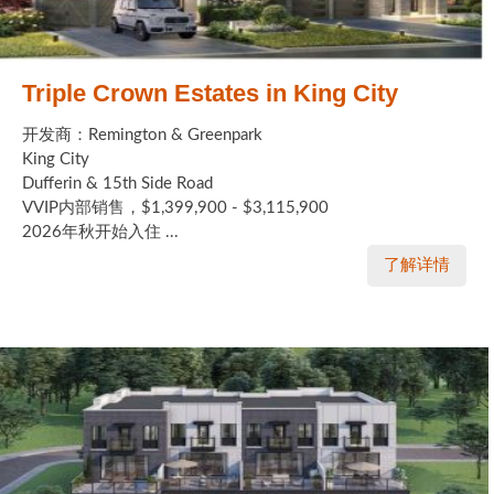
Triple Crown Estates in King City
开发商：Remington & Greenpark
King City
Dufferin & 15th Side Road
VVIP内部销售，$1,399,900 - $3,115,900
2026年秋开始入住 ...
了解详情