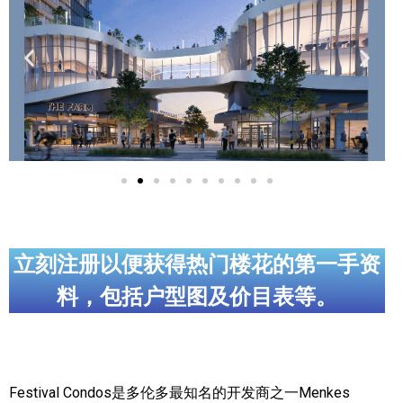
实用链接
加拿大房地产网站
大多伦多教育网站
大多伦多医疗机构
加拿大银行贷款机构
大多伦多交通网络
立刻注册以便获得热门楼花的第一手资
常用查询工具
料，包括户型图及价目表等。
地产杂谈
走近加拿大
Festival Condos是多伦多最知名的开发商之一Menkes
为什么移民加拿大