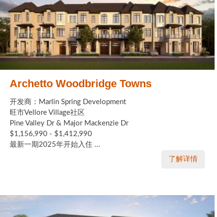
Archetto Woodbridge Towns
开发商：Marlin Spring Development
旺市Vellore Village社区
Pine Valley Dr & Major Mackenzie Dr
$1,156,990 - $1,412,990
最新一期2025年开始入住 ...
了解详情