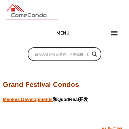
多伦多最新最全的楼花搜索引擎
MENU
地产相关
地产知识
买房指南
Grand Festival Condos
卖房指南
Menkes Developments
和QuadReal开发
贷款指南
租房指南
查询房源