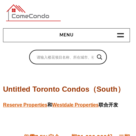
多伦多最新最全的楼花搜索引擎
MENU
地产相关
地产知识
买房指南
Untitled Toronto Condos（South）
卖房指南
Reserve Properties
和
Westdale Properties
联合开发
贷款指南
租房指南
查询房源