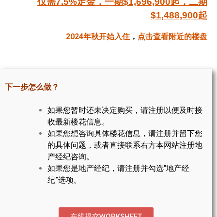
仅需7.5%定金，一期$1,696,900起，二期
帮您卖房
$1,488,900起
2024年秋开始入住
，
点击查看附近的楼盘
多伦多地产
楼花大全
大多伦多地区楼花开发商名录
下一步怎么做？
楼花地图
如果您暂时还未决定购买，请注册以便及时接
楼花转让专区
收最新楼花信息。
如果您想咨询具体楼花信息，请注册并留下您
多伦多市中心楼花项目
的具体问题，或者直接联系右方本网站注册地
产经纪咨询。
怡陶碧谷社区介绍
如果您是地产经纪，请注册并勾选“地产经
纪”选项。
怡陶碧谷楼花项目
北约克楼花项目
在线提交WORKSHEET