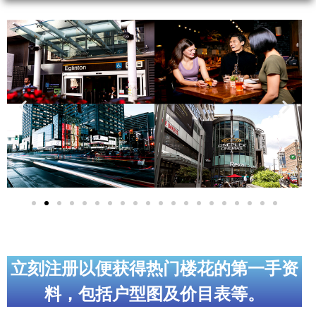
实用链接
加拿大房地产网站
大多伦多教育网站
大多伦多医疗机构
加拿大银行贷款机构
大多伦多交通网络
常用查询工具
地产杂谈
立刻注册以便获得热门楼花的第一手资
走近加拿大
料，包括户型图及价目表等。
为什么移民加拿大