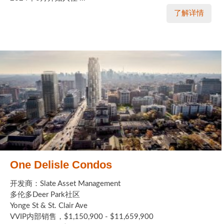
了解详情
One Delisle Condos
开发商：Slate Asset Management
多伦多Deer Park社区
Yonge St & St. Clair Ave
VVIP内部销售，$1,150,900 - $11,659,900