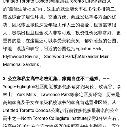
Untitled Toronto Condos就坐落在Toronto Life评选出来
的“最佳生活社区”内，这里的就业增长率在多伦多排第二。
该区综合了居住环境、交通方便、商业发达等各方面的优
势，因此该区域也深受年轻工作人士的喜爱，租赁需求很
大，极易出租且租金收入非常可观，投资性价比非常好。更
重要的是，在这里还可以享受美轮美奂、郁郁葱葱的公园、
绿地、溪流和峡谷，附近的公园包括Eglinton Park、
Blythwood Ravine、 Sherwood Park和Alexander Muir
Memorial Gardens。
3. 公立和私立高中名校汇集，家庭自住不二选择。
——
Yonge-Eglington社区附近被多伦多诸如跑马径、玫瑰谷、森
林山、York Mills、Lawrence Park等豪宅区所环绕，历来是
高知家庭及子女在顶级私校读书的家庭首选置业区域。从
Untitled Toronto Condos公寓步行前往多伦多最著名的公立
高中之一North Toronto Collegiate Institute仅需3分钟左右，
该高中2018年在全安大略省700多所高中中名列第八，五年