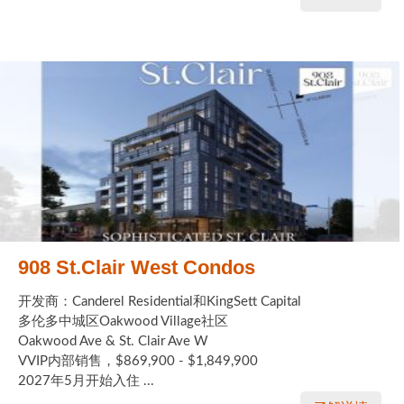
908 St.Clair West Condos
开发商：Canderel Residential和KingSett Capital
多伦多中城区Oakwood Village社区
Oakwood Ave & St. Clair Ave W
VVIP内部销售，$869,900 - $1,849,900
2027年5月开始入住 ...