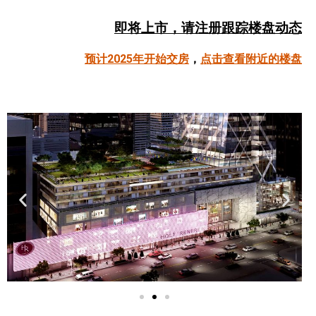
帮您卖房
即将上市，请注册跟踪楼盘动态
多伦多地产
预计2025年开始交房
，
点击查看附近的楼盘
楼花大全
大多伦多地区楼花开发商名录
楼花地图
楼花转让专区
多伦多市中心楼花项目
怡陶碧谷社区介绍
怡陶碧谷楼花项目
北约克楼花项目