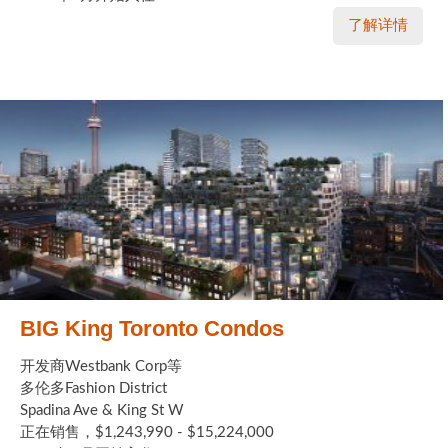
了解详情
BIG King Toronto Condos
开发商Westbank Corp等
多伦多Fashion District
Spadina Ave & King St W
正在销售，$1,243,990 - $15,224,000