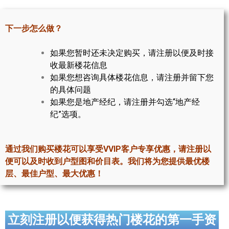
世嘉堡楼花项目
下一步怎么做？
密西沙加社区介绍
密西沙加楼花项目
如果您暂时还未决定购买，请注册以便及时接
收最新楼花信息
奥克维尔社区介绍
如果您想咨询具体楼花信息，请注册并留下您
的具体问题
奥克维尔楼花项目
如果您是地产经纪，请注册并勾选“地产经
纪”选项。
列治文山楼花项目
旺市楼花项目
通过我们购买楼花可以享受VVIP客户专享优惠，请注册以
万锦楼花项目
便可以及时收到户型图和价目表。我们将为您提供最优楼
层、最佳户型、最大优惠！
新居民
新移民指南
立刻注册以便获得热门楼花的第一手资
留学生指南