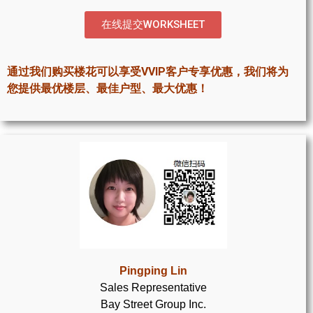
世嘉堡楼花项目
在线提交WORKSHEET
密西沙加社区介绍
密西沙加楼花项目
通过我们购买楼花可以享受VVIP客户专享优惠，我们将为
您提供最优楼层、最佳户型、最大优惠！
奥克维尔社区介绍
奥克维尔楼花项目
列治文山楼花项目
旺市楼花项目
万锦楼花项目
新居民
Pingping Lin
新移民指南
Sales Representative
Bay Street Group Inc.
留学生指南