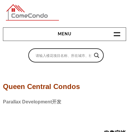
多伦多最新最全的楼花搜索引擎
MENU
地产相关
地产知识
买房指南
Queen Central Condos
卖房指南
Parallax Development开发
贷款指南
租房指南
查询房源