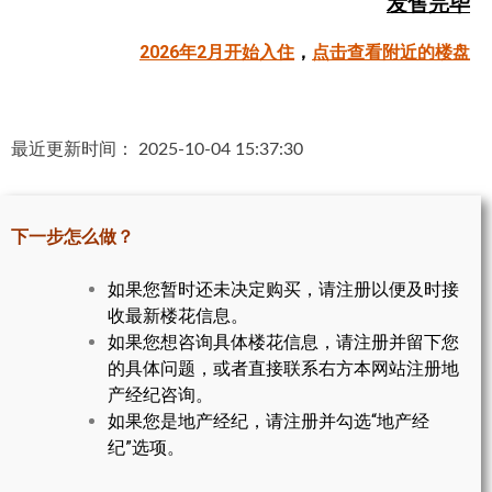
发售完毕
帮您卖房
2026年2月开始入住
，
点击查看附近的楼盘
多伦多地产
楼花大全
最近更新时间： 2025-10-04 15:37:30
大多伦多地区楼花开发商名录
楼花地图
下一步怎么做？
楼花转让专区
如果您暂时还未决定购买，请注册以便及时接
收最新楼花信息。
多伦多市中心楼花项目
如果您想咨询具体楼花信息，请注册并留下您
怡陶碧谷社区介绍
的具体问题，或者直接联系右方本网站注册地
产经纪咨询。
怡陶碧谷楼花项目
如果您是地产经纪，请注册并勾选“地产经
纪”选项。
北约克楼花项目