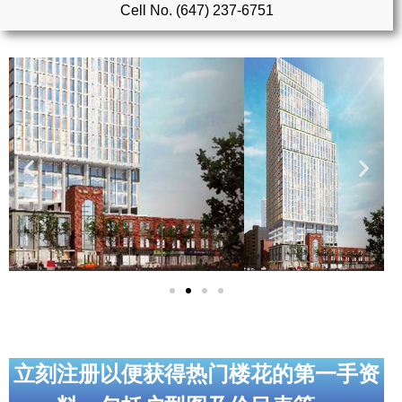
Cell No. (647) 237-6751
实用链接
加拿大房地产网站
大多伦多教育网站
大多伦多医疗机构
加拿大银行贷款机构
大多伦多交通网络
常用查询工具
地产杂谈
走近加拿大
立刻注册以便获得热门楼花的第一手资
为什么移民加拿大