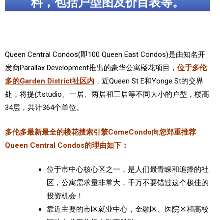
料，包括户型图及价目表等。
加拿大的历史文化
加拿大社会保险系统
Queen Central Condos(即100 Queen East Condos)是由知名开
定居安大略省
发商Parallax Development推出的豪华公寓楼花项目，
位于多伦
安大略省免费医疗保险
多的Garden District社区内
，近Queen St E和Yonge St的交界
处，将提供studio、一居、两居和三居等不同大小的户型，楼高
加拿大的福利制度
34层，共计364个单位。
吃货眼中的加拿大地图
多伦多最新最全的楼花搜索引擎ComeCondo向您郑重推荐
Queen Central Condos的理由如下：
位于市中心核心区之一，是人们最青睐和追捧的社
区，公寓需求量非常大，千万不要错过这个极佳的
投资机会！
靠近主要的市区就业中心，金融区、医院区和高校