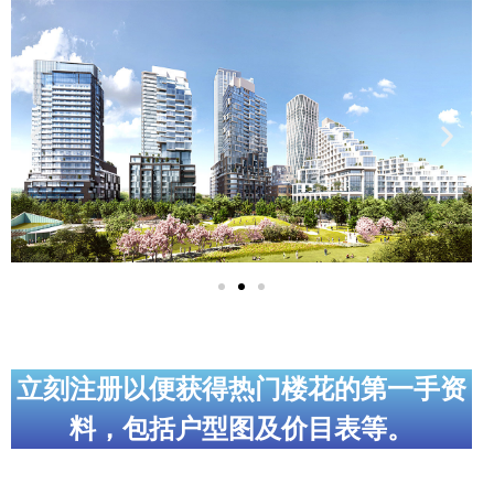
实用链接
加拿大房地产网站
大多伦多教育网站
大多伦多医疗机构
加拿大银行贷款机构
大多伦多交通网络
常用查询工具
地产杂谈
立刻注册以便获得热门楼花的第一手资
料，包括户型图及价目表等。
走近加拿大
为什么移民加拿大