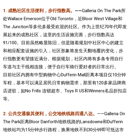
1. 成熟社区生活便利，步行指数高。
——
Galleria On The Park所
处Wallace Emerson位于Old Toronto，近Bloor West Village和
The Junction等多伦多最受欢迎的社区。作为上世纪70年代即发
展起来的成熟社区，这里的生活设施完善，步行指数高达
91/100。目前虽然略显陈旧，但是随着规划中社区中心的建立
和相应配套设施的引入，社区形象将发生天翻地覆的变化，步
行指数更有望接近满分。根据规划，社区内将有多条专用自行
车道与主干线相连接，便于自行车骑行爱好者的日常出行。
目前社区内拥有中型购物中心Dufferin Mall距离本项目仅10分钟
车程，基本可以满足居民日常购物需求，那里有120多家品牌商
店进驻，如No Frills 连锁超市、Toys R US和Winners名品折扣店
等。
2. 公共交通极其便利，公交地铁线路四通八达。
——Galleria On
The Park距离Bloor Danforth地铁线路的Lansdowne和Dufferin
地铁站均为15分钟步行路程，换乘地铁不到30分钟即可抵达市