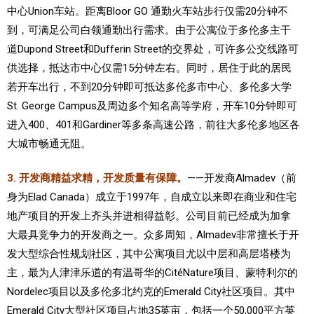
中心Union车站。距离Bloor GO 通勤火车站步行仅需20分钟不
到，可满足公司白领通勤出行需求。由于公寓位于多伦多主干
道Dupond Street和Dufferin Street的交界处，可许多公交线路可
供选择，抵达市中心仅需15分钟左右。同时，居住于此的居民
若开车出行，不到20分钟即可抵达多伦多市中心、多伦多大学
St. George Campus及周边多个知名高等学府，开车10分钟即可
进入400、401和Gardiner等多条高速公路，前往大多伦多地区各
大城市畅通无阻。
3. 开发商精益求精，开发质量有保障。
——开发商Almadev（前
身为Elad Canada）成立于1997年，自成立以来即在商业和住宅
地产项目的开发上齐头并进相得益彰。公司目前已经成为加拿
大最具竞争力的开发商之一。众多周知，Almadev非常擅长于开
发大型综合性规划社区，其中公寓项目尤以中层和高层塔楼为
主，最为人津津乐道的有温哥华的CitéNature项目、蒙特利尔的
Nordelec项目以及多伦多北约克的Emerald City社区项目。其中
Emerald City大型社区项目占地35英亩，包括一个50,000平方英