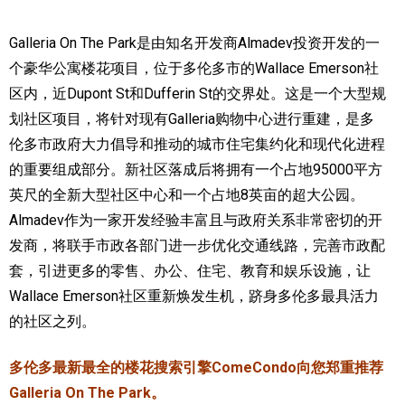
加拿大的历史文化
Galleria On The Park是由知名开发商Almadev投资开发的一
个豪华公寓楼花项目，位于多伦多市的Wallace Emerson社
加拿大社会保险系统
区内，近Dupont St和Dufferin St的交界处。这
是一个大型规
定居安大略省
划社区项目，将针对现有Galleria购物中心进行重建，是多
伦多市政府大力倡导和推动的城市住宅集约化和现代化进程
安大略省免费医疗保险
的重要组成部分。新社区落成后将拥有一个占地95000平方
加拿大的福利制度
英尺的全新大型社区中心和一个占地8英亩的超大公园。
Almadev作为一家开发经验丰富且与政府关系非常密切的开
吃货眼中的加拿大地图
发商，将联手市政各部门进一步优化交通线路，完善市政配
套，引进更多的零售、办公、住宅、教育和娱乐设施，让
Wallace Emerson社区重新焕发生机，跻身多伦多最具活力
的社区之列。
多伦多最新最全的楼花搜索引擎ComeCondo向您郑重推荐
Galleria On The Park。