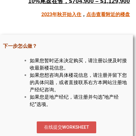
10%尾盘在售，$704,900 – $1,129,900
帮您卖房
2023年秋开始入住
，
点击查看附近的楼盘
多伦多地产
楼花大全
下一步怎么做？
大多伦多地区楼花开发商名录
如果您暂时还未决定购买，请注册以便及时接
楼花地图
收最新楼花信息。
如果您想咨询具体楼花信息，请注册并留下您
楼花转让专区
的具体问题，或者直接联系右方本网站注册地
多伦多市中心楼花项目
产经纪咨询。
如果您是地产经纪，请注册并勾选“地产经
怡陶碧谷社区介绍
纪”选项。
怡陶碧谷楼花项目
北约克楼花项目
在线提交WORKSHEET