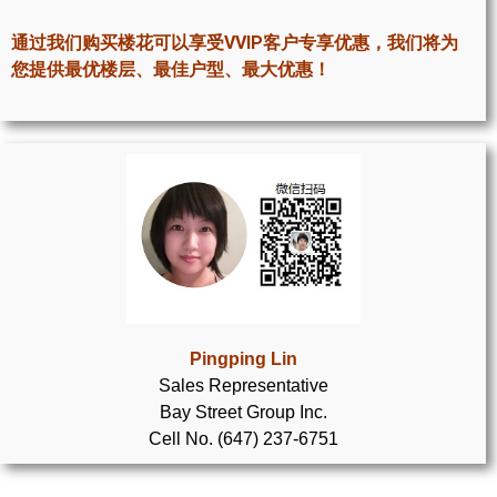
世嘉堡楼花项目
通过我们购买楼花可以享受VVIP客户专享优惠，我们将为
密西沙加社区介绍
您提供最优楼层、最佳户型、最大优惠！
密西沙加楼花项目
奥克维尔社区介绍
奥克维尔楼花项目
列治文山楼花项目
旺市楼花项目
万锦楼花项目
Pingping Lin
Sales Representative
新居民
Bay Street Group Inc.
Cell No. (647) 237-6751
新移民指南
留学生指南