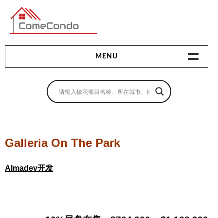
多伦多最新最全的楼花搜索引擎
MENU
地产相关
地产知识
买房指南
Galleria On The Park
卖房指南
Almadev开发
贷款指南
租房指南
查询房源