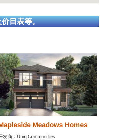
及价目表等。
Mapleside Meadows Homes
开发商：Uniq Communities