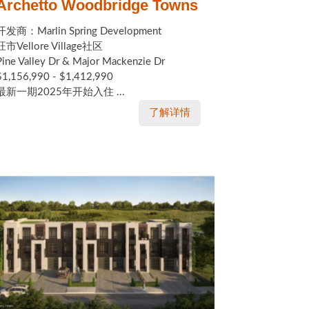
Archetto Woodbridge Towns
开发商：Marlin Spring Development
旺市Vellore Village社区
Pine Valley Dr & Major Mackenzie Dr
$1,156,990 - $1,412,990
最新一期2025年开始入住 ...
了解详情