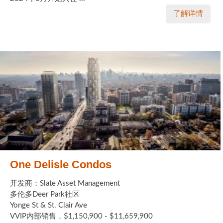
了解详情
One Delisle Condos
开发商：Slate Asset Management
多伦多Deer Park社区
Yonge St & St. Clair Ave
VVIP内部销售，$1,150,900 - $11,659,900