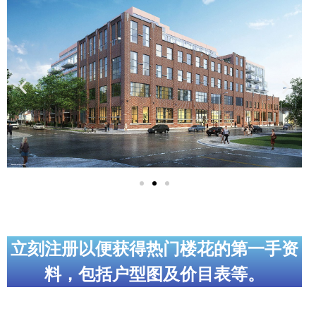
实用链接
加拿大房地产网站
大多伦多教育网站
大多伦多医疗机构
加拿大银行贷款机构
大多伦多交通网络
常用查询工具
地产杂谈
立刻注册以便获得热门楼花的第一手资
料，包括户型图及价目表等。
走近加拿大
为什么移民加拿大