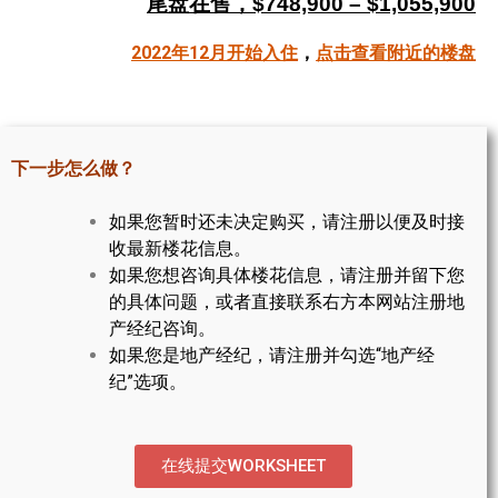
尾盘在售，$748,900 – $1,055,900
帮您卖房
2022年12月开始入住
，
点击查看附近的楼盘
多伦多地产
楼花大全
下一步怎么做？
大多伦多地区楼花开发商名录
如果您暂时还未决定购买，请注册以便及时接
楼花地图
收最新楼花信息。
如果您想咨询具体楼花信息，请注册并留下您
楼花转让专区
的具体问题，或者直接联系右方本网站注册地
多伦多市中心楼花项目
产经纪咨询。
如果您是地产经纪，请注册并勾选“地产经
怡陶碧谷社区介绍
纪”选项。
怡陶碧谷楼花项目
北约克楼花项目
在线提交WORKSHEET