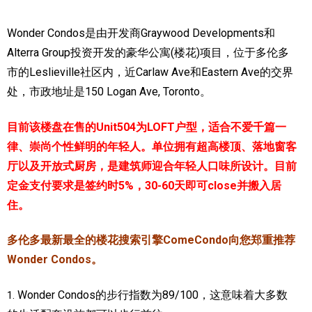
加拿大的历史文化
Wonder Condos是由开发商Graywood Developments和
Alterra Group投资开发的豪华公寓(楼花)项目，位于多伦多
加拿大社会保险系统
市的Leslieville社区内，近Carlaw Ave和Eastern Ave的交界
定居安大略省
处，市政地址是150 Logan Ave, Toronto。
安大略省免费医疗保险
目前该楼盘在售的Unit504为LOFT户型，适合不爱千篇一
加拿大的福利制度
律、崇尚个性鲜明的年轻人。单位拥有超高楼顶、落地窗客
厅以及开放式厨房，是建筑师迎合年轻人口味所设计。
目前
吃货眼中的加拿大地图
定金支付要求是签约时5%，30-60天即可close并搬入居
住。
多伦多最新最全的楼花搜索引擎ComeCondo向您郑重推荐
Wonder Condos。
Wonder Condos的步行指数为89/100，这意味着大多数
1.