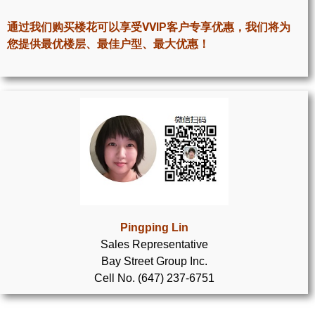
世嘉堡楼花项目
通过我们购买楼花可以享受VVIP客户专享优惠，我们将为
密西沙加社区介绍
您提供最优楼层、最佳户型、最大优惠！
密西沙加楼花项目
奥克维尔社区介绍
奥克维尔楼花项目
列治文山楼花项目
旺市楼花项目
万锦楼花项目
Pingping Lin
Sales Representative
新居民
Bay Street Group Inc.
Cell No. (647) 237-6751
新移民指南
留学生指南