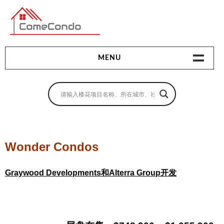
多伦多最新最全的楼花搜索引擎
MENU
地产相关
地产知识
买房指南
Wonder Condos
卖房指南
Graywood Developments和Alterra Group开发
贷款指南
租房指南
查询房源