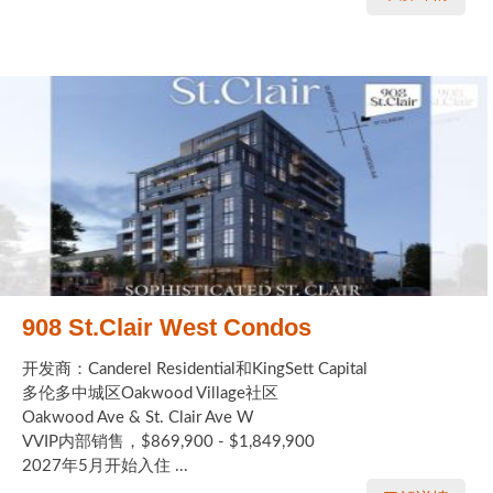
908 St.Clair West Condos
开发商：Canderel Residential和KingSett Capital
多伦多中城区Oakwood Village社区
Oakwood Ave & St. Clair Ave W
VVIP内部销售，$869,900 - $1,849,900
2027年5月开始入住 ...