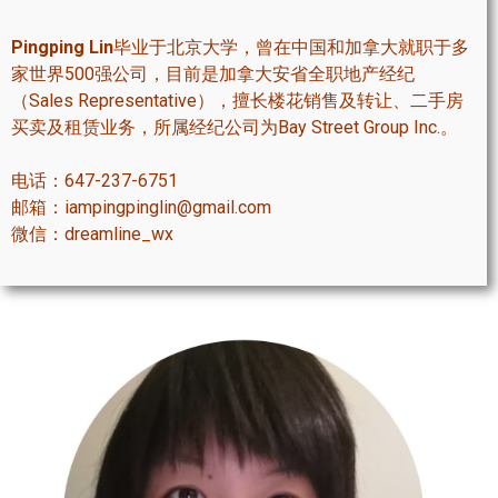
帮您卖房
Pingping Lin
毕业于北京大学，曾在中国和加拿大就职于多
家世界500强公司，目前是加拿大安省全职地产经纪
多伦多地产
（Sales Representative），擅长楼花销售及转让、二手房
买卖及租赁业务，所属经纪公司为Bay Street Group Inc.。
楼花大全
电话：647-237-6751
大多伦多地区楼花开发商名录
邮箱：iampingpinglin@gmail.com
楼花地图
微信：dreamline_wx
楼花转让专区
多伦多市中心楼花项目
怡陶碧谷社区介绍
怡陶碧谷楼花项目
北约克楼花项目