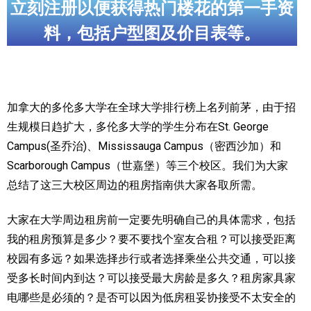
立刻注册以便获得热门楼花的第一手资
实用链接
料，包括户型图及价目表等。
加拿大房地产网站
大多伦多教育网站
加拿大的多伦多大学在全球大学排行榜上名列前茅，由于招
大多伦多医疗机构
生规模日趋扩大，多伦多大学的学生分布在St. George
Campus(圣乔治)、Mississauga Campus（密西沙加）和
加拿大银行贷款机构
Scarborough Campus（世嘉堡）等三个校区。我们为大家
大多伦多交通网络
总结了这三大校区周边的租房指南供大家各取所需。
常用查询工具
大家在大学周边租房前一定要先明确自己的具体需求，包括
我的租房预算是多少？要不要找个室友合租？可以接受距离
地产杂谈
校园有多远？如果选择步行或者选择乘坐公共交通，可以接
走近加拿大
受多长时间内到达？可以接受最大房龄是多久？租房家具家
电哪些是必须的？是否可以因为低房租妥协接受不太安全的
为什么移民加拿大