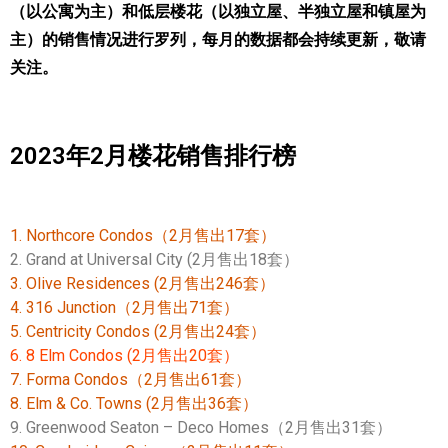
（以公寓为主）和低层楼花（以独立屋、半独立屋和镇屋为
世嘉堡楼花项目
主）的销售情况进行罗列，每月的数据都会持续更新，敬请
密西沙加社区介绍
关注。
comecondo.com原创，不得抄袭
密西沙加楼花项目
奥克维尔社区介绍
2023年2月楼花销售排行榜
奥克维尔楼花项目
列治文山楼花项目
1. Northcore Condos（2月售出17套）
2. Grand at Universal City (2月售出18套）
旺市楼花项目
3. Olive Residences (2月售出246套）
万锦楼花项目
4. 316 Junction（2月售出71套）
5. Centricity Condos (2月售出24套）
新居民
6. 8 Elm Condos (2月售出20套）
7. Forma Condos（2月售出61套）
新移民指南
8. Elm & Co. Towns (2月售出36套）
9. Greenwood Seaton – Deco Homes（2月售出31套）
留学生指南