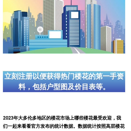
帮您卖房
多伦多地产
楼花大全
大多伦多地区楼花开发商名录
楼花地图
楼花转让专区
立刻注册以便获得热门楼花的第一手资
料，包括户型图及价目表等。
多伦多市中心楼花项目
怡陶碧谷社区介绍
怡陶碧谷楼花项目
2023年大多伦多地区的楼花市场上哪些楼花最受欢迎，我
北约克楼花项目
们一起来看看官方发布的统计数据。数据统计按照高层楼花