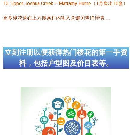
10. Upper Joshua Creek – Mattamy Home（1月售出10套）
加拿大的历史文化
更多楼花请在上方搜索栏内输入关键词查询详情……
加拿大社会保险系统
定居安大略省
安大略省免费医疗保险
立刻注册以便获得热门楼花的第一手资
加拿大的福利制度
料，包括户型图及价目表等。
吃货眼中的加拿大地图