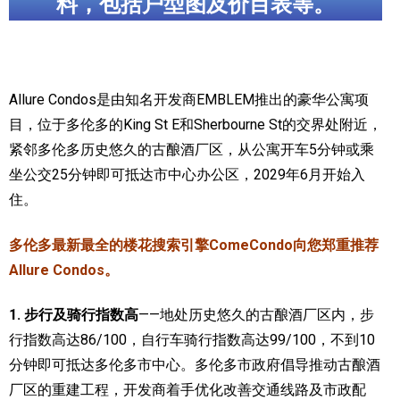
料，包括户型图及价目表等。
加拿大的历史文化
加拿大社会保险系统
Allure Condos是由知名开发商EMBLEM推出的豪华公寓项
定居安大略省
目，位于多伦多的King St E和Sherbourne St的交界处附近，
安大略省免费医疗保险
紧邻多伦多历史悠久的古酿酒厂区，从公寓开车5分钟或乘
坐公交25分钟即可抵达市中心办公区，2029年6月开始入
加拿大的福利制度
住。
吃货眼中的加拿大地图
多伦多最新最全的楼花搜索引擎ComeCondo向您郑重推荐
Allure Condos。
1. 步行及骑行指数高
——地处历史悠久的古酿酒厂区内，步
行指数高达86/100，自行车骑行指数高达99/100，不到10
分钟即可抵达多伦多市中心。
多伦多市政府倡导推动古酿酒
厂区的重建工程，开发商着手优化改善
交通线路及市政配