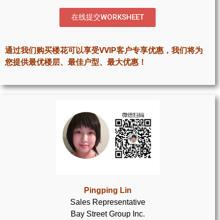
世嘉堡楼花项目
在线提交WORKSHEET
密西沙加社区介绍
密西沙加楼花项目
通过我们购买楼花可以享受VVIP客户专享优惠，我们将为
您提供最优楼层、最佳户型、最大优惠！
奥克维尔社区介绍
奥克维尔楼花项目
列治文山楼花项目
旺市楼花项目
万锦楼花项目
新居民
Pingping Lin
新移民指南
Sales Representative
Bay Street Group Inc.
留学生指南