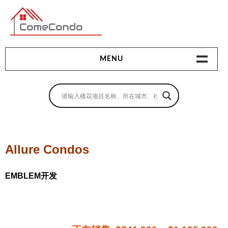
多伦多最新最全的楼花搜索引擎
MENU
地产相关
地产知识
买房指南
Allure Condos
卖房指南
EMBLEM开发
贷款指南
租房指南
查询房源