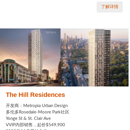
了解详情
The Hill Residences
开发商：Metropia Urban Design
多伦多Rosedale-Moore Park社区
Yonge St & St. Clair Ave
VVIP内部销售，起价$549,900