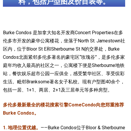
料，包括户型图及价目表等。
加拿大的历史文化
加拿大社会保险系统
Burke Condos 是加拿大知名开发商Concert Properties在多
定居安大略省
伦多市开发的豪华公寓楼花，坐落于North St. Jamestown社
安大略省免费医疗保险
区内，位于Bloor St E和Sherbourne St N的交界处，Burke
Condos北面紧邻多伦多著名的豪宅区“玫瑰谷”，是多伦多家
加拿大的福利制度
庭年均收入最高的社区之一，公寓楼下便是Sherbourne地铁
吃货眼中的加拿大地图
站，餐饮娱乐超市公园一应俱全，感受繁华社区、享受缤彩
生活。毗邻Branksome著名女子私校。现有户型图40余个，
包括一居、1+1、两居、2+1及三居单元等多种房型。
多伦多最新最全的楼花搜索引擎ComeCondo向您郑重推荐
Burke Condos。
1. 地理位置优越。
——Burke Condos位于Bloor & Sherbourne