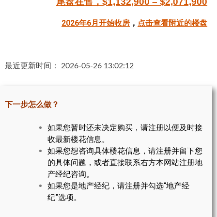
尾盘在售，$1,132,900 – $2,071,900
帮您卖房
2026年6月开始收房
，
点击查看附近的楼盘
多伦多地产
楼花大全
最近更新时间： 2026-05-26 13:02:12
大多伦多地区楼花开发商名录
楼花地图
下一步怎么做？
楼花转让专区
如果您暂时还未决定购买，请注册以便及时接
收最新楼花信息。
多伦多市中心楼花项目
如果您想咨询具体楼花信息，请注册并留下您
怡陶碧谷社区介绍
的具体问题，或者直接联系右方本网站注册地
产经纪咨询。
怡陶碧谷楼花项目
如果您是地产经纪，请注册并勾选“地产经
纪”选项。
北约克楼花项目