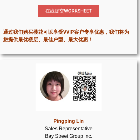
世嘉堡楼花项目
在线提交WORKSHEET
密西沙加社区介绍
密西沙加楼花项目
通过我们购买楼花可以享受VVIP客户专享优惠，我们将为
您提供最优楼层、最佳户型、最大优惠！
奥克维尔社区介绍
奥克维尔楼花项目
列治文山楼花项目
旺市楼花项目
万锦楼花项目
新居民
Pingping Lin
新移民指南
Sales Representative
Bay Street Group Inc.
留学生指南