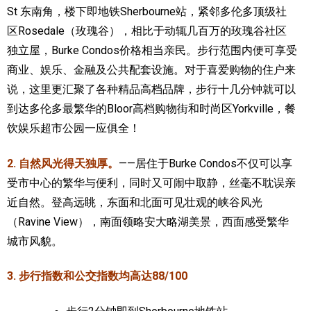
St 东南角，楼下即地铁Sherbourne站，紧邻多伦多顶级社
区Rosedale（玫瑰谷），相比于动辄几百万的玫瑰谷社区
独立屋，Burke Condos价格相当亲民。步行范围内便可享受
商业、娱乐、金融及公共配套设施。对于喜爱购物的住户来
说，这里更汇聚了各种精品高档品牌，步行十几分钟就可以
到达多伦多最繁华的Bloor高档购物街和时尚区Yorkville，餐
饮娱乐超市公园一应俱全！
2. 自然风光得天独厚。
——居住于Burke Condos不仅可以享
受市中心的繁华与便利，同时又可闹中取静，丝毫不耽误亲
近自然。登高远眺，东面和北面可见壮观的峡谷风光
（Ravine View），南面领略安大略湖美景，西面感受繁华
城市风貌。
3. 步行指数和公交指数均高达88/100