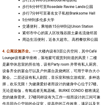
步行2分钟即到Sherbourne地铁站
步行6分钟可至Rosedale Ravine Lands公园
步行7分钟可至著名女子私校Branksome Hall
5分钟到多伦多大学
交通便利，乘地铁15分钟到达Union Station
紧邻市中心的富人区玫瑰谷跟土豪名流做邻居
周边生活便利，近各大超市,、高档餐饮和公园
4. 公寓设施齐全。
——大楼内设有3层公共空间，其中Café
Lounge设有豪华座椅，落地窗可观赏到街道的风景！二楼
是豪华休息室的所在地，设有Party room 并带有私人厨房、
设备齐全的宴会厅以及户外露台及烧烤区，可用于举办大小
聚会。二层还设有私人剧院，音乐室和独立游戏室。多种选
择，欢乐无限！为健康爱好者而设计的健身中心位于27楼。
无论是瑜伽，有氧或者无氧器械。BURKE CONDO 都将满足
您的健身需求。27楼同样设有为工作一组而设计的三间可兼
作共同办公空间的会议室，提高您的工作效率，满足以及充