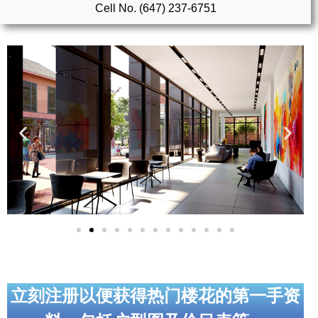
Cell No. (647) 237-6751
实用链接
加拿大房地产网站
大多伦多教育网站
大多伦多医疗机构
加拿大银行贷款机构
大多伦多交通网络
常用查询工具
地产杂谈
走近加拿大
立刻注册以便获得热门楼花的第一手资
为什么移民加拿大